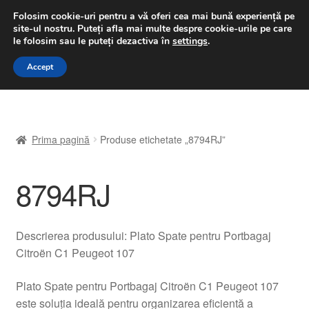
LIVRARE de la 33 lei
Folosim cookie-uri pentru a vă oferi cea mai bună experiență pe
site-ul nostru.
Puteți afla mai multe despre cookie-urile pe care
luni-vineri 9 a.m. - 4 p.m.
031 229 6816
le folosim sau le puteți dezactiva în
settings
.
Sari
Sari
Accept
Meniu
la
la
navigare
conținut
Prima pagină
Prima pagină
Produse etichetate „8794RJ”
A lua legatura
8794RJ
Contul meu
Coș
Descrierea produsului: Plato Spate pentru Portbagaj
Citroën C1 Peugeot 107
Despre noi
Plato Spate pentru Portbagaj Citroën C1 Peugeot 107
Finalizare comandă
este soluția ideală pentru organizarea eficientă a