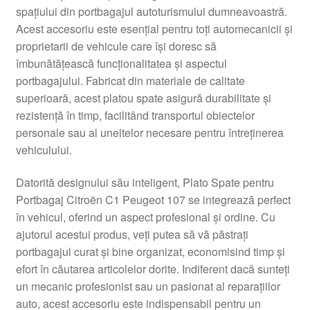
spațiului din portbagajul autoturismului dumneavoastră.
Livrare
Acest accesoriu este esențial pentru toți automecanicii și
proprietarii de vehicule care își doresc să
Livrare în toată lumea
îmbunătățească funcționalitatea și aspectul
portbagajului. Fabricat din materiale de calitate
Plângere
superioară, acest platou spate asigură durabilitate și
rezistență în timp, facilitând transportul obiectelor
personale sau al uneltelor necesare pentru întreținerea
Plățile
vehiculului.
Politică de confidențialitate
Datorită designului său inteligent, Plato Spate pentru
Portbagaj Citroën C1 Peugeot 107 se integrează perfect
Procedura de reclamație
în vehicul, oferind un aspect profesional și ordine. Cu
ajutorul acestui produs, veți putea să vă păstrați
Termeni si conditii
portbagajul curat și bine organizat, economisind timp și
efort în căutarea articolelor dorite. Indiferent dacă sunteți
un mecanic profesionist sau un pasionat al reparațiilor
auto, acest accesoriu este indispensabil pentru un