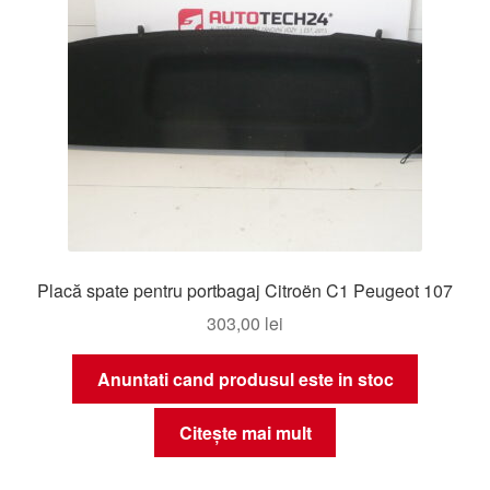
Placă spate pentru portbagaj Citroën C1 Peugeot 107
303,00
lei
Anuntati cand produsul este in stoc
Citește mai mult