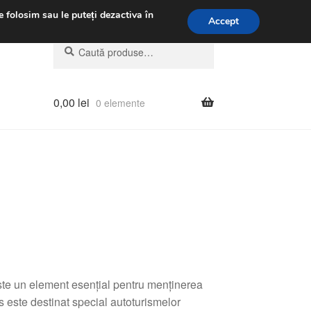
.m.
031 229 6816
e folosim sau le puteți dezactiva în
Accept
Caută
Caută
după:
0,00
lei
0 elemente
te un element esențial pentru menținerea
s este destinat special autoturismelor