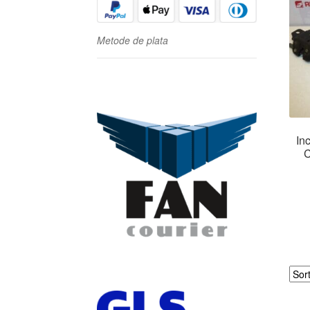
Metode de plata
In
C