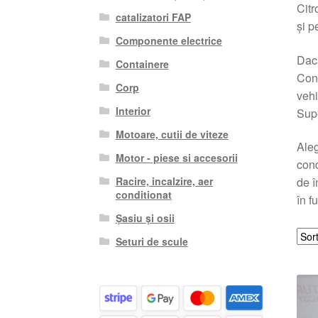
Citr
catalizatori FAP
și p
Componente electrice
Dacă
Containere
Cons
Corp
vehi
Interior
Supe
Motoare, cutii de viteze
Aleg
Motor - piese si accesorii
cond
Racire, incalzire, aer
de î
conditionat
în f
Șasiu și osii
Seturi de scule