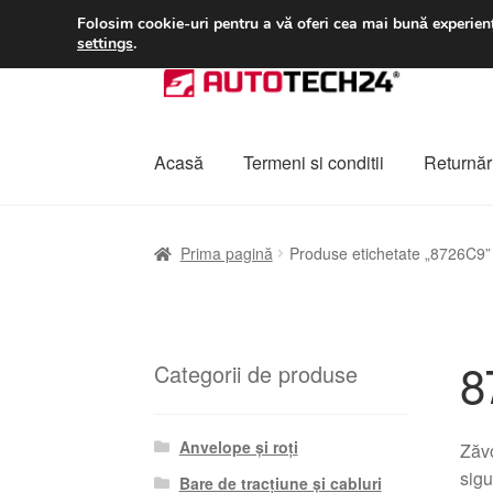
LIVRARE de la 33 lei
Folosim cookie-uri pentru a vă oferi cea mai bună experienț
settings
.
Sari
Sari
la
la
navigare
conținut
Acasă
Termeni si conditii
Returnări
Prima pagină
A lua legatura
Contul meu
Co
Prima pagină
Produse etichetate „8726C9”
Plângere
Plățile
Politică de confidențialitat
8
Categorii de produse
Anvelope și roți
Zăvo
sigu
Bare de tracțiune și cabluri