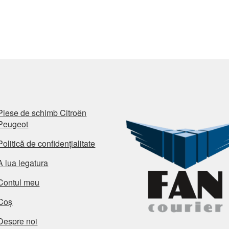
Piese de schimb Citroën
Peugeot
Politică de confidențialitate
A lua legatura
Contul meu
Coș
Despre noi