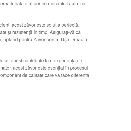
gerea ideală atât pentru mecanicii auto, cât
cient, acest zăvor este soluția perfectă.
ate și rezistență în timp. Asigurați-vă că
, optând pentru Zăvor pentru Ușa Dreaptă
ui, dar și contribuie la o experiență de
mator, acest zăvor este esențial în procesul
 component de calitate care va face diferența