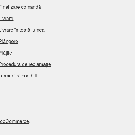
Finalizare comandă
Livrare
Livrare în toată lumea
Plângere
Plățile
Procedura de reclamație
Termeni si conditii
 WooCommerce
.