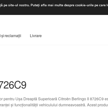
luni-vineri 9 a.m. - 4 p
ă pe site-ul nostru.
Puteți afla mai multe despre cookie-urile pe care l
 şi reclamații
Livrare
ș
Despre noi
Finalizare comandă
Livrare
Livrare în toată lumea
e
Procedura de reclamație
Termeni si conditii
726C9
r pentru Ușa Dreaptă Superioară Citroën Berlingo II 8726C9 es
ranței și funcționalității vehiculului dumneavoastră. Acest produ