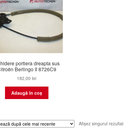
chidere portiera dreapta sus
itroën Berlingo II 8726C9
182,00
lei
Adaugă în coș
Afișez singurul rezultat