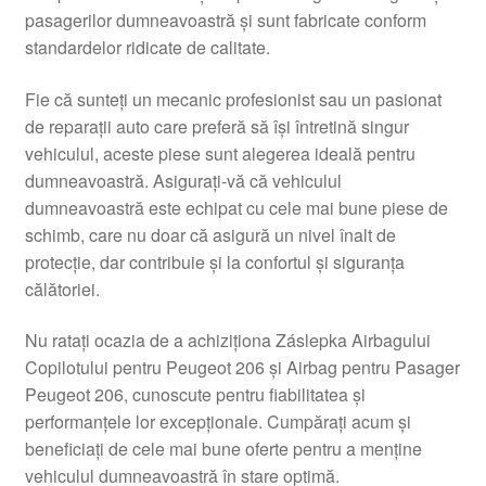
pasagerilor dumneavoastră și sunt fabricate conform
Livrare
standardelor ridicate de calitate.
Livrare în toată lumea
Fie că sunteți un mecanic profesionist sau un pasionat
de reparații auto care preferă să își întretină singur
Plângere
vehiculul, aceste piese sunt alegerea ideală pentru
dumneavoastră. Asigurați-vă că vehiculul
dumneavoastră este echipat cu cele mai bune piese de
Plățile
schimb, care nu doar că asigură un nivel înalt de
protecție, dar contribuie și la confortul și siguranța
Politică de confidențialitate
călătoriei.
Procedura de reclamație
Nu ratați ocazia de a achiziționa Záslepka Airbagului
Copilotului pentru Peugeot 206 și Airbag pentru Pasager
Termeni si conditii
Peugeot 206, cunoscute pentru fiabilitatea și
performanțele lor excepționale. Cumpărați acum și
beneficiați de cele mai bune oferte pentru a menține
vehiculul dumneavoastră în stare optimă.