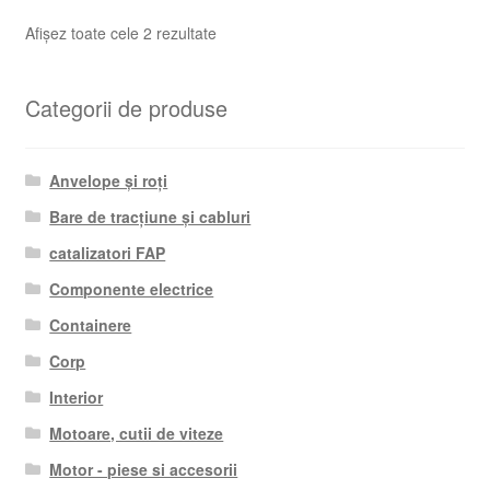
Sortat
Afișez toate cele 2 rezultate
după
cele
Categorii de produse
mai
recente
Anvelope și roți
Bare de tracțiune și cabluri
catalizatori FAP
Componente electrice
Containere
Corp
Interior
Motoare, cutii de viteze
Motor - piese si accesorii