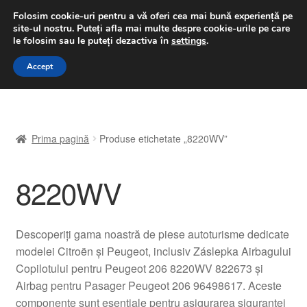
LIVRARE de la 33 lei
Folosim cookie-uri pentru a vă oferi cea mai bună experiență pe
site-ul nostru.
Puteți afla mai multe despre cookie-urile pe care
luni-vineri 9 a.m. - 4 p.m.
031 229 6816
le folosim sau le puteți dezactiva în
settings
.
Sari
Sari
Accept
Meniu
la
la
navigare
conținut
Prima pagină
Prima pagină
Produse etichetate „8220WV”
A lua legatura
8220WV
Contul meu
Coș
Descoperiți gama noastră de piese autoturisme dedicate
modelei Citroën și Peugeot, inclusiv Záslepka Airbagului
Despre noi
Copilotului pentru Peugeot 206 8220WV 822673 și
Airbag pentru Pasager Peugeot 206 96498617. Aceste
Finalizare comandă
componente sunt esențiale pentru asigurarea siguranței