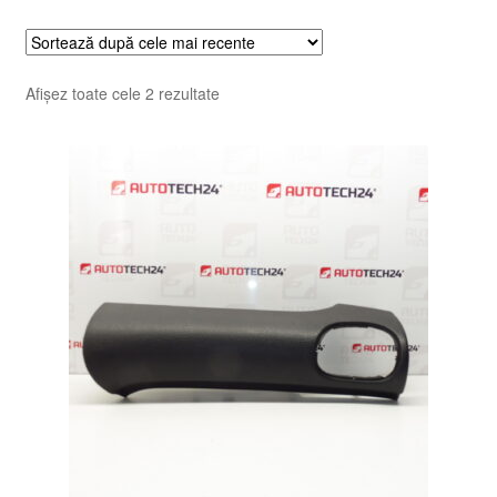
Sortat
Afișez toate cele 2 rezultate
după
cele
mai
recente