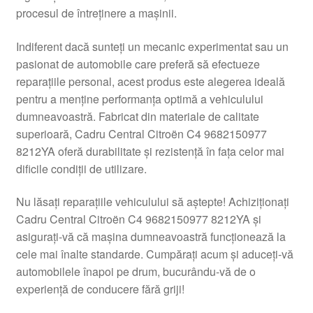
procesul de întreținere a mașinii.
Livrare
Indiferent dacă sunteți un mecanic experimentat sau un
Livrare în toată lumea
pasionat de automobile care preferă să efectueze
reparațiile personal, acest produs este alegerea ideală
Plângere
pentru a menține performanța optimă a vehiculului
dumneavoastră. Fabricat din materiale de calitate
superioară, Cadru Central Citroën C4 9682150977
Plățile
8212YA oferă durabilitate și rezistență în fața celor mai
dificile condiții de utilizare.
Politică de confidențialitate
Nu lăsați reparațiile vehiculului să aștepte! Achiziționați
Procedura de reclamație
Cadru Central Citroën C4 9682150977 8212YA și
asigurați-vă că mașina dumneavoastră funcționează la
Termeni si conditii
cele mai înalte standarde. Cumpărați acum și aduceți-vă
automobilele înapoi pe drum, bucurându-vă de o
experiență de conducere fără griji!