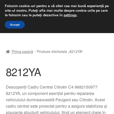
LIVRARE de la 33 lei
Folosim cookie-uri pentru a vă oferi cea mai bună experiență pe
site-ul nostru.
Puteți afla mai multe despre cookie-urile pe care
luni-vineri 9 a.m. - 4 p.m.
031 229 6816
le folosim sau le puteți dezactiva în
settings
.
Sari
Sari
Accept
Meniu
la
la
navigare
conținut
Prima pagină
Prima pagină
Produse etichetate „8212YA”
A lua legatura
8212YA
Contul meu
Coș
Descoperiți Cadru Central Citroën C4 9682150977
8212YA, un component esențial pentru repararea
Despre noi
vehiculului dumneavoastră Peugeot sau Citroën. Acest
cadru central este proiectat pentru a asigura stabilizea și
Finalizare comandă
siguranța structurii vehiculului, fiind un element cheie în