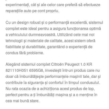
experimentați, cât și ale celor care preferă să efectueze
Livrare
reparațiile auto pe cont propriu.
Livrare în toată lumea
Cu un design robust și o performanță excelentă, sistemul
complet este ideal pentru a asigura funcționarea optimă
Plângere
a vehiculului dumneavoastră. Utilizând cele mai noi
tehnologii și materiale de calitate, acest sistem oferă
fiabilitate și durabilitate, garantând o experiență de
Plățile
condus fără probleme.
Politică de confidențialitate
Alegând sistemul complet Citroën Peugeot 1.0 KR
821110H051 6595G8, investești într-un produs care nu
Procedura de reclamație
doar că îmbunătățește performanțele mașinii tale, dar și
contribuie la siguranța și confortul în timpul condusului.
Termeni si conditii
Nu rata ocazia de a achiziționa acest produs de top,
perfect pentru a-ți îmbunătăți mașina și a o menține în
cea mai bună stare.