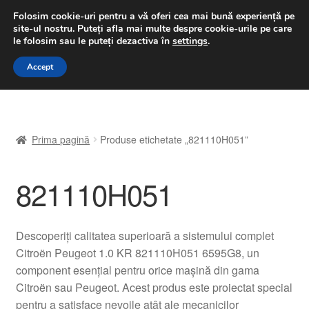
LIVRARE de la 33 lei
Folosim cookie-uri pentru a vă oferi cea mai bună experiență pe
site-ul nostru.
Puteți afla mai multe despre cookie-urile pe care
luni-vineri 9 a.m. - 4 p.m.
031 229 6816
le folosim sau le puteți dezactiva în
settings
.
Sari
Sari
Accept
Meniu
la
la
navigare
conținut
Prima pagină
Prima pagină
Produse etichetate „821110H051”
A lua legatura
821110H051
Contul meu
Coș
Descoperiți calitatea superioară a sistemului complet
Citroën Peugeot 1.0 KR 821110H051 6595G8, un
Despre noi
component esențial pentru orice mașină din gama
Citroën sau Peugeot. Acest produs este proiectat special
Finalizare comandă
pentru a satisface nevoile atât ale mecanicilor