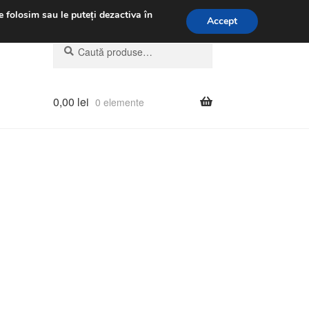
.m.
031 229 6816
e folosim sau le puteți dezactiva în
Accept
Caută
Caută
după:
0,00
lei
0 elemente