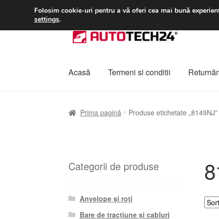
LIVRARE de la 33 lei
Folosim cookie-uri pentru a vă oferi cea mai bună experienț
settings
.
Sari
Sari
la
la
navigare
conținut
Acasă
Termeni si conditii
Returnări
Prima pagină
A lua legatura
Contul meu
Co
Prima pagină
Produse etichetate „8149NJ”
Plângere
Plățile
Politică de confidențialitat
8
Categorii de produse
Anvelope și roți
Bare de tracțiune și cabluri