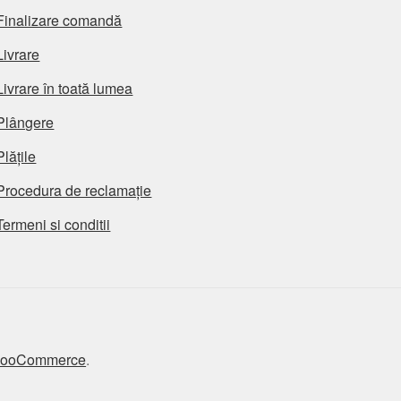
Finalizare comandă
Livrare
Livrare în toată lumea
Plângere
Plățile
Procedura de reclamație
Termeni si conditii
 WooCommerce
.