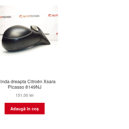
inda dreapta Citroën Xsara
Picasso 8149NJ
151,00
lei
Adaugă în coș