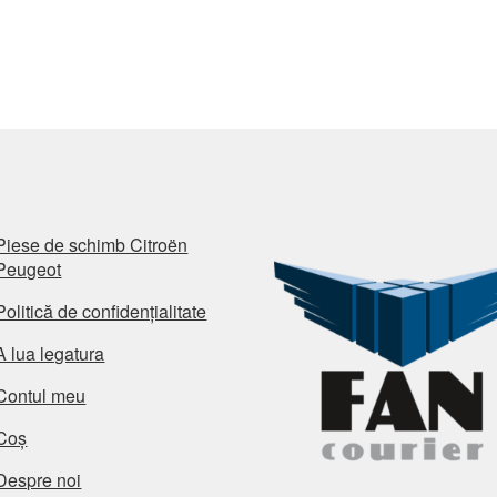
Piese de schimb Citroën
Peugeot
Politică de confidențialitate
A lua legatura
Contul meu
Coș
Despre noi