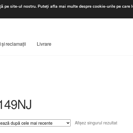
luni-vineri 9 a.m. - 4 p
ă pe site-ul nostru.
Puteți afla mai multe despre cookie-urile pe care l
 şi reclamații
Livrare
ș
Despre noi
Finalizare comandă
Livrare
Livrare în toată lumea
e
Procedura de reclamație
Termeni si conditii
149NJ
Afișez singurul rezultat