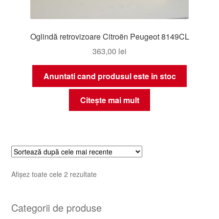
Oglindă retrovizoare Citroën Peugeot 8149CL
363,00
lei
Anuntati cand produsul este in stoc
Citește mai mult
Sortat
Afișez toate cele 2 rezultate
după
cele
Categorii de produse
mai
recente