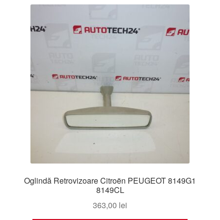
cele
mai
recente
Oglindă Retrovizoare Citroën PEUGEOT 8149G1
8149CL
363,00
lei