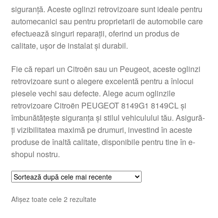
siguranță. Aceste oglinzi retrovizoare sunt ideale pentru
Livrare
automecanici sau pentru proprietarii de automobile care
efectuează singuri reparații, oferind un produs de
Livrare în toată lumea
calitate, ușor de instalat și durabil.
Plângere
Fie că repari un Citroën sau un Peugeot, aceste oglinzi
retrovizoare sunt o alegere excelentă pentru a înlocui
piesele vechi sau defecte. Alege acum oglinzile
Plățile
retrovizoare Citroën PEUGEOT 8149G1 8149CL și
îmbunătățește siguranța și stilul vehiculului tău. Asigură-
Politică de confidențialitate
ți vizibilitatea maximă pe drumuri, investind în aceste
produse de înaltă calitate, disponibile pentru tine în e-
Procedura de reclamație
shopul nostru.
Termeni si conditii
Sortat
Afișez toate cele 2 rezultate
după