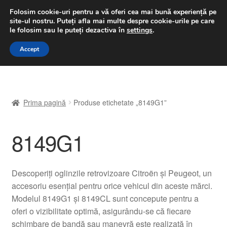
LIVRARE de la 33 lei
Folosim cookie-uri pentru a vă oferi cea mai bună experiență pe
site-ul nostru.
Puteți afla mai multe despre cookie-urile pe care
luni-vineri 9 a.m. - 4 p.m.
031 229 6816
le folosim sau le puteți dezactiva în
settings
.
Sari
Sari
Accept
Meniu
la
la
navigare
conținut
Prima pagină
Prima pagină
Produse etichetate „8149G1”
A lua legatura
8149G1
Contul meu
Coș
Descoperiți oglinzile retrovizoare Citroën și Peugeot, un
accesoriu esențial pentru orice vehicul din aceste mărci.
Despre noi
Modelul 8149G1 și 8149CL sunt concepute pentru a
oferi o vizibilitate optimă, asigurându-se că fiecare
Finalizare comandă
schimbare de bandă sau manevră este realizată în