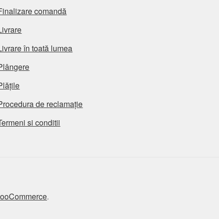
Finalizare comandă
Livrare
Livrare în toată lumea
Plângere
Plățile
Procedura de reclamație
Termeni si conditii
 WooCommerce
.