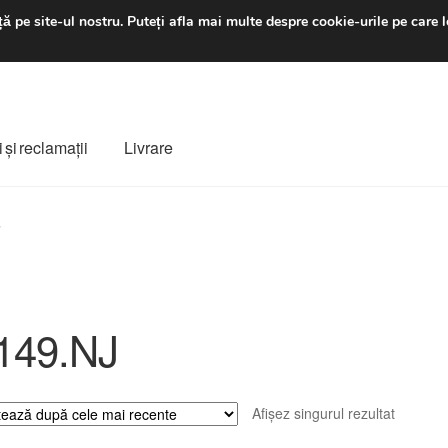
luni-vineri 9 a.m. - 4 p
ă pe site-ul nostru.
Puteți afla mai multe despre cookie-urile pe care l
 şi reclamații
Livrare
ș
Despre noi
Finalizare comandă
Livrare
Livrare în toată lumea
”
e
Procedura de reclamație
Termeni si conditii
149.NJ
Afișez singurul rezultat