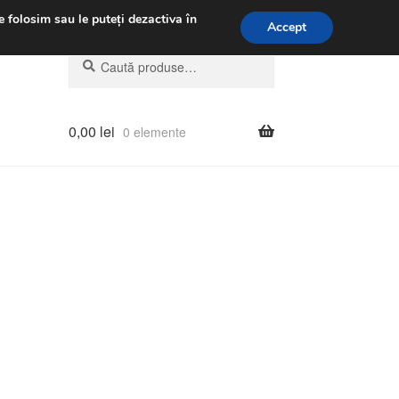
.m.
031 229 6816
e folosim sau le puteți dezactiva în
Accept
Caută
Caută
după:
0,00
lei
0 elemente