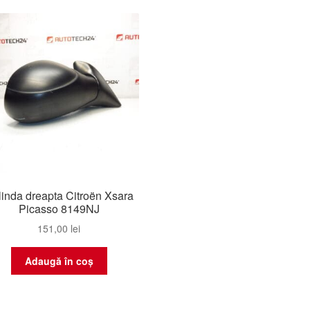
inda dreapta Citroën Xsara
Picasso 8149NJ
151,00
lei
Adaugă în coș