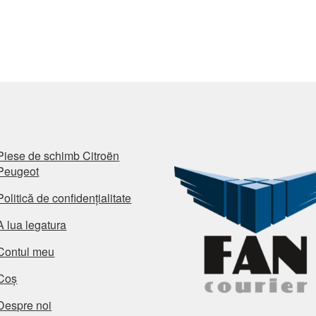
Piese de schimb Citroën
Peugeot
Politică de confidențialitate
A lua legatura
Contul meu
Coș
Despre noi