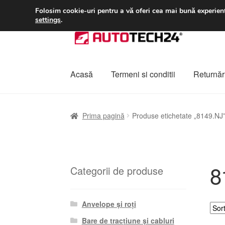
LIVRARE de la 33 lei
Folosim cookie-uri pentru a vă oferi cea mai bună experienț
settings
.
Sari
Sari
la
la
navigare
conținut
Acasă
Termeni si conditii
Returnări
Prima pagină
A lua legatura
Contul meu
Co
Prima pagină
Produse etichetate „8149.NJ
Plângere
Plățile
Politică de confidențialitat
8
Categorii de produse
Anvelope și roți
Bare de tracțiune și cabluri