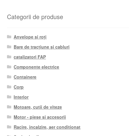
după
cele
Categorii de produse
mai
recente
Anvelope și roți
Bare de tracțiune și cabluri
catalizatori FAP
Componente electrice
Containere
Corp
Interior
Motoare, cutii de viteze
Motor - piese si accesorii
Racire, incalzire, aer conditionat