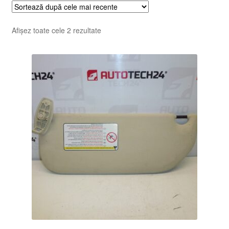
Sortat
Afișez toate cele 2 rezultate
după
cele
mai
recente