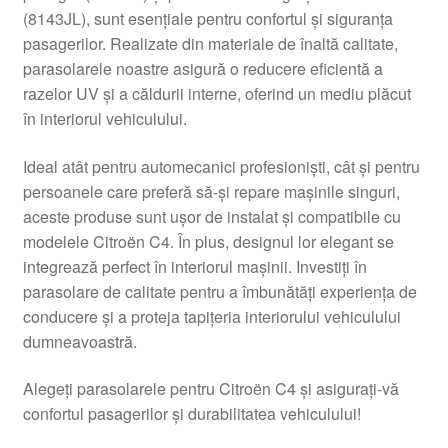
(8143JL), sunt esențiale pentru confortul și siguranța
Livrare
pasagerilor. Realizate din materiale de înaltă calitate,
parasolarele noastre asigură o reducere eficientă a
Livrare în toată lumea
razelor UV și a căldurii interne, oferind un mediu plăcut
în interiorul vehiculului.
Plângere
Ideal atât pentru automecanici profesioniști, cât și pentru
persoanele care preferă să-și repare mașinile singuri,
Plățile
aceste produse sunt ușor de instalat și compatibile cu
modelele Citroën C4. În plus, designul lor elegant se
Politică de confidențialitate
integrează perfect în interiorul mașinii. Investiți în
parasolare de calitate pentru a îmbunătăți experiența de
Procedura de reclamație
conducere și a proteja tapițeria interiorului vehiculului
dumneavoastră.
Termeni si conditii
Alegeți parasolarele pentru Citroën C4 și asigurați-vă
confortul pasagerilor și durabilitatea vehiculului!