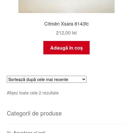
Citroën Xsara 8143fc
212,00
lei
Adaugă în coș
Sortat
Afișez toate cele 2 rezultate
după
cele
Categorii de produse
mai
recente
Anvelope și roți