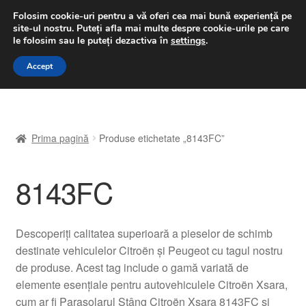
LIVRARE de la 33 lei
Folosim cookie-uri pentru a vă oferi cea mai bună experiență pe
site-ul nostru.
Puteți afla mai multe despre cookie-urile pe care
luni-vineri 9 a.m. - 4 p.m.
031 229 6816
le folosim sau le puteți dezactiva în
settings
.
Sari
Sari
Accept
Meniu
la
la
navigare
conținut
Prima pagină
Prima pagină
Produse etichetate „8143FC”
A lua legatura
8143FC
Contul meu
Coș
Descoperiți calitatea superioară a pieselor de schimb
destinate vehiculelor Citroën și Peugeot cu tagul nostru
Despre noi
de produse. Acest tag include o gamă variată de
elemente esențiale pentru autovehiculele Citroën Xsara,
Finalizare comandă
cum ar fi Parasolarul Stâng Citroën Xsara 8143FC și