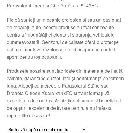
Parasolarul Dreapta Citroën Xsara 8143FC.
Livrare
Fie că sunteți un mecanic profesionist sau un pasionat
Livrare în toată lumea
de reparații auto, aceste produse au fost concepute
pentru a îmbunătăți eficiența și siguranța vehiculului
Plângere
dumneavoastră. Senzorul de calitate oferă o protecție
optimă împotriva razelor solare și asigură un confort
sporit pentru toți ocupanții.
Plățile
Produsele noastre sunt fabricate din materiale de înaltă
Politică de confidențialitate
calitate, garantând durabilitate și performanță pe termen
lung. Alegeți cu încredere Parasolarul Stâng sau
Procedura de reclamație
Dreapta Citroën Xsara 8143FC și transformați-vă
experiența de condus. Achiziționați acum și beneficiați
Termeni si conditii
de opțiuni excelente de livrare pentru a nu întârzia
reparațiile necesare!