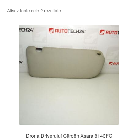
Sortat
Afișez toate cele 2 rezultate
după
cele
mai
recente
Drona Driverului Citroën Xsara 8143FC