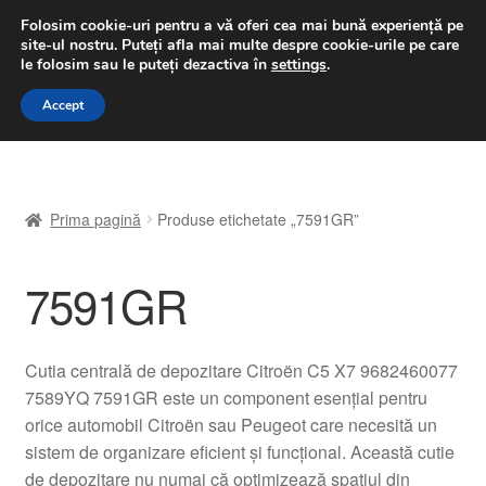
LIVRARE de la 33 lei
Folosim cookie-uri pentru a vă oferi cea mai bună experiență pe
site-ul nostru.
Puteți afla mai multe despre cookie-urile pe care
luni-vineri 9 a.m. - 4 p.m.
031 229 6816
le folosim sau le puteți dezactiva în
settings
.
Sari
Sari
Accept
Meniu
la
la
navigare
conținut
Prima pagină
Prima pagină
Produse etichetate „7591GR”
A lua legatura
7591GR
Contul meu
Coș
Cutia centrală de depozitare Citroën C5 X7 9682460077
7589YQ 7591GR este un component esențial pentru
Despre noi
orice automobil Citroën sau Peugeot care necesită un
sistem de organizare eficient și funcțional. Această cutie
Finalizare comandă
de depozitare nu numai că optimizează spațiul din