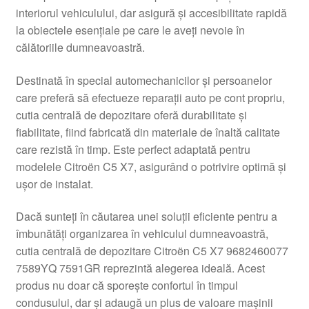
interiorul vehiculului, dar asigură și accesibilitate rapidă
Livrare
la obiectele esențiale pe care le aveți nevoie în
călătoriile dumneavoastră.
Livrare în toată lumea
Destinată în special automechanicilor și persoanelor
Plângere
care preferă să efectueze reparații auto pe cont propriu,
cutia centrală de depozitare oferă durabilitate și
fiabilitate, fiind fabricată din materiale de înaltă calitate
Plățile
care rezistă în timp. Este perfect adaptată pentru
modelele Citroën C5 X7, asigurând o potrivire optimă și
Politică de confidențialitate
ușor de instalat.
Procedura de reclamație
Dacă sunteți în căutarea unei soluții eficiente pentru a
îmbunătăți organizarea în vehiculul dumneavoastră,
Termeni si conditii
cutia centrală de depozitare Citroën C5 X7 9682460077
7589YQ 7591GR reprezintă alegerea ideală. Acest
produs nu doar că sporește confortul în timpul
condusului, dar și adaugă un plus de valoare mașinii