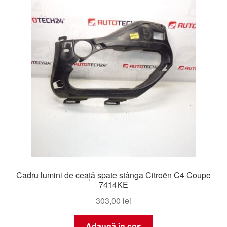
mai
recente
Livrare
Livrare în toată lumea
Plângere
Plățile
Politică de confidențialitate
Procedura de reclamație
Cadru lumini de ceață spate stânga Citroën C4 Coupe
Termeni si conditii
7414KE
303,00
lei
Adaugă în coș