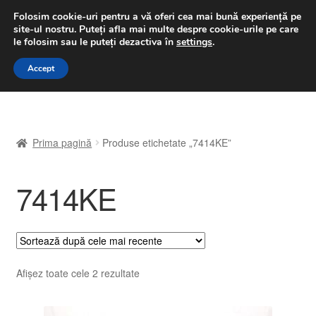
LIVRARE de la 33 lei
Folosim cookie-uri pentru a vă oferi cea mai bună experiență pe
site-ul nostru.
Puteți afla mai multe despre cookie-urile pe care
luni-vineri 9 a.m. - 4 p.m.
031 229 6816
le folosim sau le puteți dezactiva în
settings
.
Sari
Sari
Accept
Meniu
la
la
navigare
conținut
Prima pagină
Prima pagină
Produse etichetate „7414KE”
A lua legatura
7414KE
Contul meu
Coș
Despre noi
Sortat
Afișez toate cele 2 rezultate
după
Finalizare comandă
cele