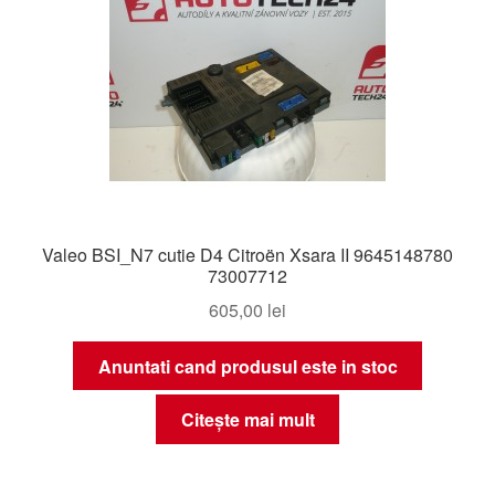
Valeo BSI_N7 cutie D4 Citroën Xsara II 9645148780
73007712
605,00
lei
Anuntati cand produsul este in stoc
Citește mai mult