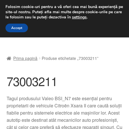
LIVRARE de la 33 lei
Folosim cookie-uri pentru a vă oferi cea mai bună experiență pe
site-ul nostru.
Puteți afla mai multe despre cookie-urile pe care
luni-vineri 9 a.m. - 4 p.m.
031 229 6816
le folosim sau le puteți dezactiva în
settings
.
Sari
Sari
Accept
Meniu
la
la
navigare
conținut
Prima pagină
Prima pagină
Produse etichetate „73003211”
A lua legatura
73003211
Contul meu
Coș
Tagul produsului Valeo BSI_N7 este esențial pentru
proprietarii de vehicule Citroën Xsara II care caută soluții
Despre noi
fiabile pentru sistemele electrice ale mașinilor lor. Acest
autotip este destinat atât mecanicilor auto profesioniști,
Finalizare comandă
cât și celor care preferă să efectueze reparații singuri. Cu