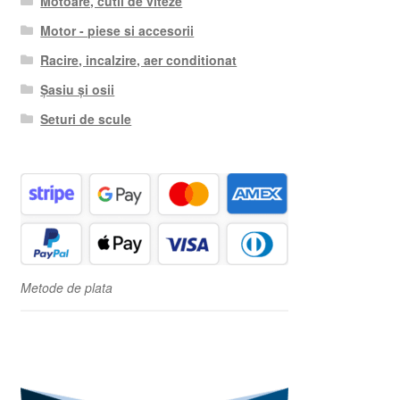
Motoare, cutii de viteze
Motor - piese si accesorii
Racire, incalzire, aer conditionat
Șasiu și osii
Seturi de scule
Metode de plata