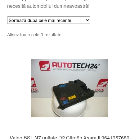
necesită automobilul dumneavoastră!
Sortat
Afișez toate cele 3 rezultate
după
cele
mai
recente
Valeo BSI_N7 unitate D2 Citroën Xsara II 9641957680