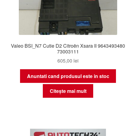
Valeo BSI_N7 Cutie D2 Citroën Xsara II 9643493480
73003111
605,00
lei
Anuntati cand produsul este in stoc
Citește mai mult