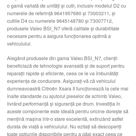
o gamă variată de unități și cutii, inclusiv modelul D2 cu
Livrare
numerele de referință 9641957680 și 73003211, și
cutiile D4 cu numerele 9645148780 și 73007712,
Livrare în toată lumea
produsele Valeo BSI_N7 oferă calitate și durabilitate
necesare pentru a asigura funcționarea optimă a
Plângere
vehiculului.
Alegând produsele din gama Valeo BSI_N7, clienții
Plățile
beneficiază de tehnologie avansată și de suport pentru
reparații rapide și eficiente, ceea ce le va îmbunătăți
Politică de confidențialitate
experiența de conducere. Asigurați-vă că vehiculul
dumneavoastră Citroën Xsara II funcționează la cele mai
Procedura de reclamație
înalte standarde cu ajutorul pieselor de schimb Valeo,
livrând performanță și siguranță pe drum. Investiția în
Termeni si conditii
aceste componente este ideală pentru oricine dorește să
mențină mașina într-o stare excelentă, extinzând astfel
durata de viață a vehiculului. Nu ezitați să descoperiți
toate opțiunile disponibile pentru a găsi exact ceea ce