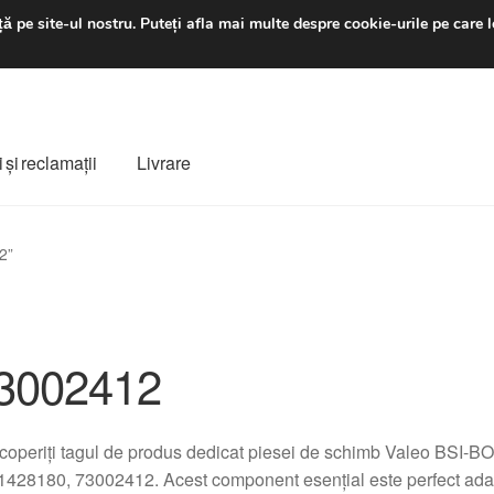
luni-vineri 9 a.m. - 4 p
ă pe site-ul nostru.
Puteți afla mai multe despre cookie-urile pe care l
 şi reclamații
Livrare
ș
Despre noi
Finalizare comandă
Livrare
Livrare în toată lumea
2”
e
Procedura de reclamație
Termeni si conditii
3002412
operiți tagul de produs dedicat piesei de schimb Valeo BSI-BO
428180, 73002412. Acest component esențial este perfect adapt