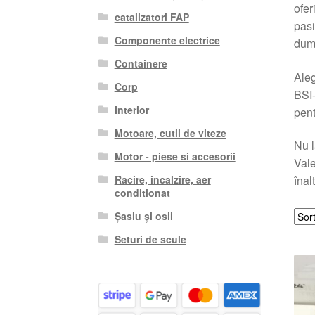
ofer
catalizatori FAP
pasi
Componente electrice
dum
Containere
Aleg
Corp
BSI-
Interior
pent
Motoare, cutii de viteze
Nu l
Motor - piese si accesorii
Vale
Racire, incalzire, aer
înal
conditionat
Șasiu și osii
Seturi de scule