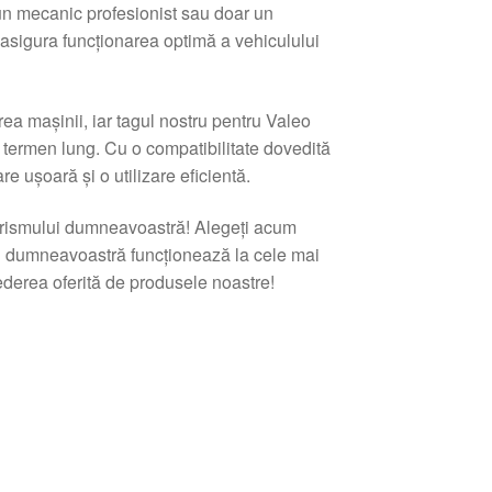
i un mecanic profesionist sau doar un
 asigura funcționarea optimă a vehiculului
ea mașinii, iar tagul nostru pentru Valeo
e termen lung. Cu o compatibilitate dovedită
 ușoară și o utilizare eficientă.
turismului dumneavoastră! Alegeți acum
l dumneavoastră funcționează la cele mai
ederea oferită de produsele noastre!