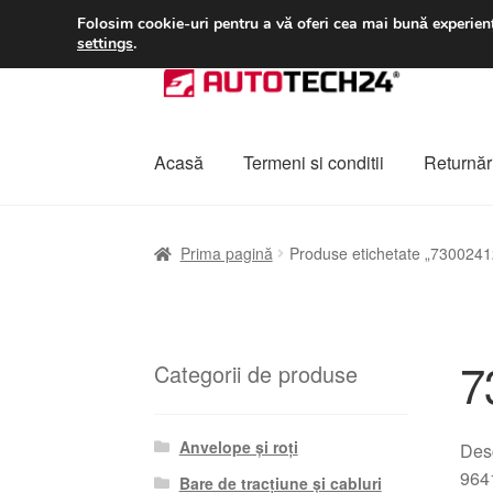
LIVRARE de la 33 lei
Folosim cookie-uri pentru a vă oferi cea mai bună experienț
settings
.
Sari
Sari
la
la
navigare
conținut
Acasă
Termeni si conditii
Returnări
Prima pagină
A lua legatura
Contul meu
Co
Prima pagină
Produse etichetate „7300241
Plângere
Plățile
Politică de confidențialitat
7
Categorii de produse
Anvelope și roți
Desc
9641
Bare de tracțiune și cabluri