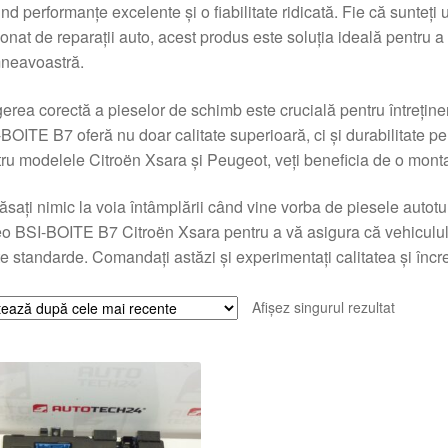
ind performanțe excelente și o fiabilitate ridicată. Fie că sunteț
onat de reparații auto, acest produs este soluția ideală pentru a
neavoastră.
erea corectă a pieselor de schimb este crucială pentru întreținer
BOITE B7 oferă nu doar calitate superioară, ci și durabilitate p
ru modelele Citroën Xsara și Peugeot, veți beneficia de o montare
ăsați nimic la voia întâmplării când vine vorba de piesele auto
o BSI-BOITE B7 Citroën Xsara pentru a vă asigura că vehiculu
te standarde. Comandați astăzi și experimentați calitatea și încr
Afișez singurul rezultat