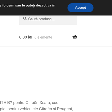
.m.
031 229 6816
e folosim sau le puteți dezactiva în
Accept
Caută
Caută
după:
0,00
lei
0 elemente
ITE B7 pentru Citroën Xsara, cod
at pentru vehiculele Citroën și Peugeot,