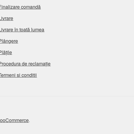
Finalizare comandă
Livrare
Livrare în toată lumea
Plângere
Plățile
Procedura de reclamație
Termeni si conditii
 WooCommerce
.