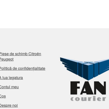
Piese de schimb Citroën
Peugeot
Politică de confidențialitate
A lua legatura
Contul meu
Coș
Despre noi