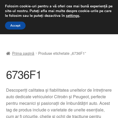
LIVRARE de la 33 lei
Folosim cookie-uri pentru a vă oferi cea mai bună experiență pe
site-ul nostru.
Puteți afla mai multe despre cookie-urile pe care
luni-vineri 9 a.m. - 4 p.m.
031 229 6816
le folosim sau le puteți dezactiva în
settings
.
Sari
Sari
Accept
Meniu
la
la
navigare
conținut
Prima pagină
Prima pagină
Produse etichetate „6736F1”
A lua legatura
6736F1
Contul meu
Coș
Descoperiți calitatea și fiabilitatea uneltelor de întreținere
auto dedicate vehiculelor Citroën și Peugeot, perfecte
Despre noi
pentru mecanici și pasionații de îmbunătățiri auto. Acest
tag de produs include o varietate de unelte esențiale,
Finalizare comandă
cum ar fi cricurile, cheile și ochii de tracțiune pentru