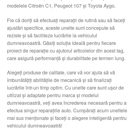
modelele Citroën C1, Peugeot 107 și Toyota Aygo.
Livrare
Fie că doriți să efectuați reparații de rutină sau să faceți
Livrare în toată lumea
ajustări specifice, aceste unelte sunt concepute să
reziste și să faciliteze lucrările la vehiculul
Plângere
dumneavoastră. Găsiți soluția ideală pentru fiecare
proiect de reparație cu ajutorul articolelor din acest tag,
care asigură performanță și durabilitate pe termen lung.
Plățile
Alegeți produse de calitate, care vă vor ajuta să vă
Politică de confidențialitate
îmbunătățiți abilitățile de mecanică și să finalizați
lucrările într-un timp optim. Cu unelte care sunt ușor de
Procedura de reclamație
utilizat și adaptate pentru marca și modelul
dumneavoastră, veți avea încrederea necesară pentru a
Termeni si conditii
efectua singur reparațiile auto. Cumpărați acum uneltele
mai sus menționate și faceți o alegere inteligentă pentru
vehiculul dumneavoastră!