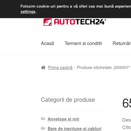
LIVRARE de la 33 lei
Folosim cookie-uri pentru a vă oferi cea mai bună experienț
settings
.
Sari
Sari
la
la
navigare
conținut
Acasă
Termeni si conditii
Returnări
Prima pagină
A lua legatura
Contul meu
Co
Prima pagină
Produse etichetate „6593H7”
Plângere
Plățile
Politică de confidențialitat
6
Categorii de produse
Anvelope și roți
Desc
Cit
Bare de tracțiune și cabluri