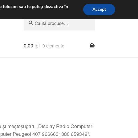
.m.
031 229 6816
e folosim sau le puteți dezactiva în
Accept
Caută
Caută
după:
0,00
lei
0 elemente
le și meșteșugari, „Display Radio Computer
mputer Peugeot 407 9666631380 659349”.