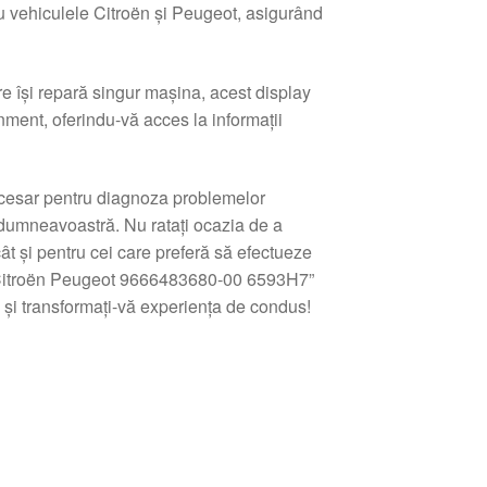
u vehiculele Citroën și Peugeot, asigurând
re își repară singur mașina, acest display
nment, oferindu-vă acces la informații
necesar pentru diagnoza problemelor
ui dumneavoastră. Nu ratați ocazia de a
cât și pentru cei care preferă să efectueze
er Citroën Peugeot 9666483680-00 6593H7”
i transformați-vă experiența de condus!