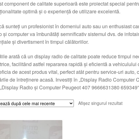
t component de calitate superioară este proiectat special pentr
ționalitate optimă și o experiență de utilizare excelentă.
că sunteți un profesionist în domeniul auto sau un enthusiast ca
o și computer va îmbunătăți semnificativ sistemul dvs. de infotai
țiale și divertisment în timpul călătoriilor.
iile arată că un display radio de calitate poate reduce timpul 
trice, facilitând astfel repararea rapidă și eficientă a vehiculul
ficia de acest produs vital, perfect atât pentru service-uri auto, 
ările de întreținere acasă. Investiți în „Display Radio Comput
„Display Radio și Computer Peugeot 407 9666631380 659349” ș
Afișez singurul rezultat