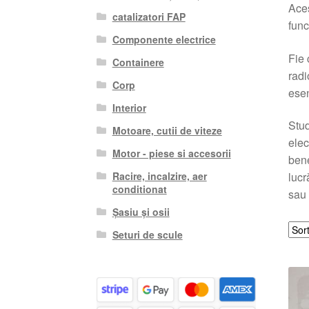
Aces
catalizatori FAP
func
Componente electrice
Fie 
Containere
radi
Corp
esen
Interior
Stud
Motoare, cutii de viteze
elec
Motor - piese si accesorii
bene
Racire, incalzire, aer
lucr
conditionat
sau 
Șasiu și osii
Seturi de scule