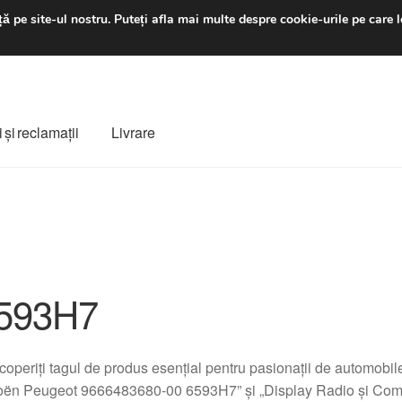
luni-vineri 9 a.m. - 4 p
ă pe site-ul nostru.
Puteți afla mai multe despre cookie-urile pe care l
 şi reclamații
Livrare
ș
Despre noi
Finalizare comandă
Livrare
Livrare în toată lumea
e
Procedura de reclamație
Termeni si conditii
593H7
operiți tagul de produs esențial pentru pasionații de automobi
roën Peugeot 9666483680-00 6593H7” și „Display Radio și Co