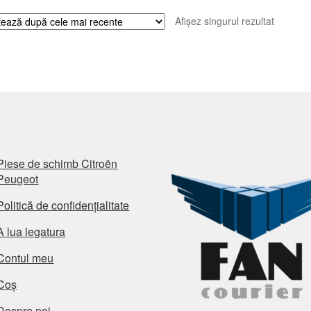
Afișez singurul rezultat
Piese de schimb Citroën
Peugeot
Politică de confidențialitate
A lua legatura
Contul meu
Coș
Despre noi