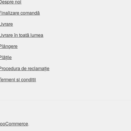
Despre noi
Finalizare comandă
Livrare
Livrare în toată lumea
Plângere
Plățile
Procedura de reclamație
Termeni si conditii
 WooCommerce
.