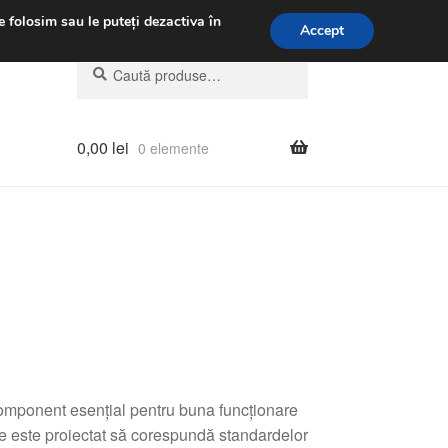
.m.
031 229 6816
e folosim sau le puteți dezactiva în
Accept
Caută
Caută
după:
0,00
lei
0 elemente
mponent esențial pentru buna funcționare
te este proiectat să corespundă standardelor