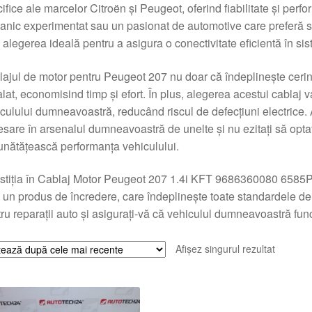
ifice ale marcelor Citroën și Peugeot, oferind fiabilitate și perf
nic experimentat sau un pasionat de automotive care preferă să
 alegerea ideală pentru a asigura o conectivitate eficientă în sist
ajul de motor pentru Peugeot 207 nu doar că îndeplinește cerinț
alat, economisind timp și efort. În plus, alegerea acestui cablaj v
culului dumneavoastră, reducând riscul de defecțiuni electrice.
sare în arsenalul dumneavoastră de unelte și nu ezitați să optaț
nătățească performanța vehiculului.
stiția în Cablaj Motor Peugeot 207 1.4i KFT 9686360080 6585P9 v
 un produs de încredere, care îndeplinește toate standardele de c
ru reparații auto și asigurați-vă că vehiculul dumneavoastră fu
Afișez singurul rezultat