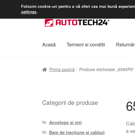
LIVRARE de la 33 lei
Folosim cookie-uri pentru a vă oferi cea mai bună experienț
settings
.
Sari
Sari
la
la
navigare
conținut
Acasă
Termeni si conditii
Returnări
Prima pagină
A lua legatura
Contul meu
Co
Prima pagină
Produse etichetate „6585P9”
Plângere
Plățile
Politică de confidențialitat
6
Categorii de produse
Anvelope și roți
Cab
a ve
Bare de tracțiune și cabluri