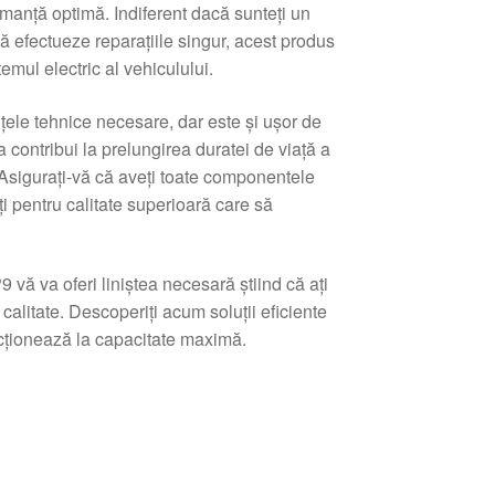
ormanță optimă. Indiferent dacă sunteți un
 efectueze reparațiile singur, acest produs
emul electric al vehiculului.
ele tehnice necesare, dar este și ușor de
a contribui la prelungirea duratei de viață a
 Asigurați-vă că aveți toate componentele
i pentru calitate superioară care să
ă va oferi liniștea necesară știind că ați
alitate. Descoperiți acum soluții eficiente
ncționează la capacitate maximă.