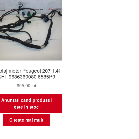
laj motor Peugeot 207 1.4i
KFT 9686360080 6585P9
605,00
lei
Anuntati cand produsul
este in stoc
Citește mai mult