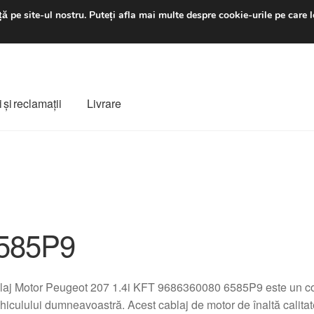
luni-vineri 9 a.m. - 4 p
ă pe site-ul nostru.
Puteți afla mai multe despre cookie-urile pe care l
 şi reclamații
Livrare
ș
Despre noi
Finalizare comandă
Livrare
Livrare în toată lumea
e
Procedura de reclamație
Termeni si conditii
585P9
laj Motor Peugeot 207 1.4i KFT 9686360080 6585P9 este un co
hiculului dumneavoastră. Acest cablaj de motor de înaltă calita