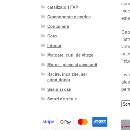
spec
catalizatori FAP
meca
Componente electrice
este
Containere
Cabl
Corp
inst
Interior
vehi
nece
Motoare, cutii de viteze
îmbu
Motor - piese si accesorii
Racire, incalzire, aer
Inve
conditionat
ales
pent
Șasiu și osii
Seturi de scule