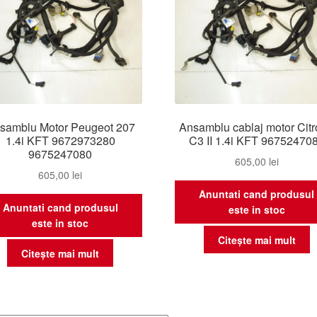
samblu Motor Peugeot 207
Ansamblu cablaj motor Cit
1.4i KFT 9672973280
C3 II 1.4i KFT 96752470
9675247080
605,00
lei
605,00
lei
Anuntati cand produsul
Anuntati cand produsul
este in stoc
este in stoc
Citește mai mult
Citește mai mult