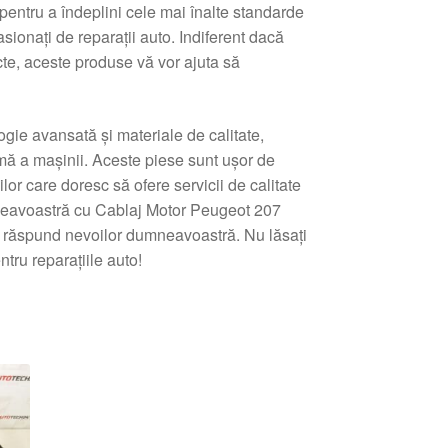
pentru a îndeplini cele mai înalte standarde
asionați de reparații auto. Indiferent dacă
cte, aceste produse vă vor ajuta să
gie avansată și materiale de calitate,
imă a mașinii. Aceste piese sunt ușor de
lor care doresc să ofere servicii de calitate
dumneavoastră cu Cablaj Motor Peugeot 207
e răspund nevoilor dumneavoastră. Nu lăsați
tru reparațiile auto!
tat
pă
e
i
ente