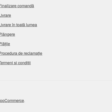
Finalizare comandă
Livrare
Livrare în toată lumea
Plângere
Plățile
Procedura de reclamație
Termeni si conditii
 WooCommerce
.