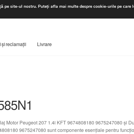
luni-vineri 9 a.m. - 4 p
ă pe site-ul nostru.
Puteți afla mai multe despre cookie-urile pe care l
 şi reclamații
Livrare
ș
Despre noi
Finalizare comandă
Livrare
Livrare în toată lumea
e
Procedura de reclamație
Termeni si conditii
585N1
aj Motor Peugeot 207 1.4i KFT 9674808180 9675247080 și Duli
808180 9675247080 sunt componente esențiale pentru funcțion