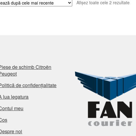
Sor
Afișez toate cele 2 rezultate
du
cel
ma
rec
Piese de schimb Citroën
Peugeot
Politică de confidențialitate
A lua legatura
Contul meu
Coș
Despre noi