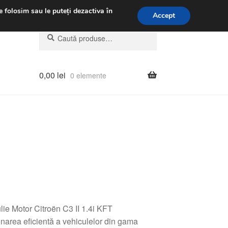
.m.
031 229 6816
e folosim sau le puteți dezactiva în
Accept
Caută
Caută
după:
0,00
lei
0 elemente
e Motor Citroën C3 II 1.4i KFT
area eficientă a vehiculelor din gama