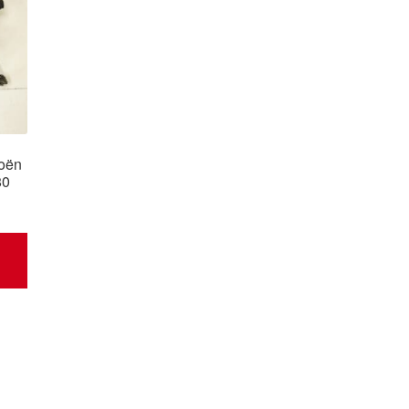
roën
80