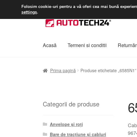
LIVRARE de la 33 lei
Folosim cookie-uri pentru a vă oferi cea mai bună experienț
settings
.
Sari
Sari
la
la
navigare
conținut
Acasă
Termeni si conditii
Returnări
Prima pagină
A lua legatura
Contul meu
Co
Prima pagină
Produse etichetate „6585N1”
Plângere
Plățile
Politică de confidențialitat
6
Categorii de produse
Anvelope și roți
Cabl
9674
Bare de tracțiune și cabluri