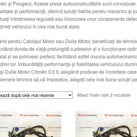
oën și Peugeot. Aceste piese autoconstructibile sunt concepute 
alitate și performanță, oferind soluții fiabile pentru mecanici și p
tuați întreținerea regulată sau înlocuirea unor componente defe
ineți vehiculul în cea mai bună stare.
nd pentru Cablajul Motor sau Dulia Motor, beneficiați de tehnolo
ntând durata de viață prelungită a pieselor și o funcționare opt
alat și se potrivesc perfect, facilitând astfel munca automechanici
nților lor. Îmbunătățiți performanța și fiabilitatea vehiculului 
 și Dulie Motor Citroën C3 II, alegând produse de încredere car
lemele tehnice să vă împiedice, alegeți cele mai bune soluții pen
Sor
Afișez toate cele 2 rezultate
du
cel
ma
rec