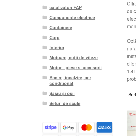
Citr
catalizatori FAP
de c
Componente electrice
efec
menț
Containere
Corp
Optâ
Interior
gara
inst
Motoare, cutii de viteze
clie
Motor - piese si accesorii
1.4i
Racire, incalzire, aer
prob
conditionat
Șasiu și osii
Seturi de scule