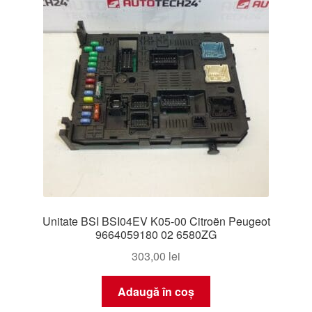
Unitate BSI BSI04EV K05-00 Citroën Peugeot
9664059180 02 6580ZG
303,00
lei
Adaugă în coș