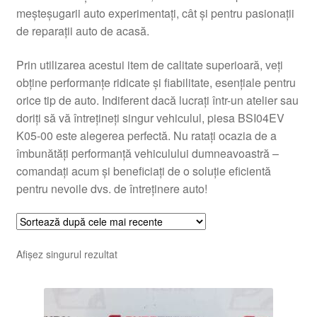
meșteșugarii auto experimentați, cât și pentru pasionații
Livrare
de reparații auto de acasă.
Livrare în toată lumea
Prin utilizarea acestui item de calitate superioară, veți
obține performanțe ridicate și fiabilitate, esențiale pentru
Plângere
orice tip de auto. Indiferent dacă lucrați într-un atelier sau
doriți să vă întrețineți singur vehiculul, piesa BSI04EV
K05-00 este alegerea perfectă. Nu ratați ocazia de a
Plățile
îmbunătăți performanță vehiculului dumneavoastră –
comandați acum și beneficiați de o soluție eficientă
Politică de confidențialitate
pentru nevoile dvs. de întreținere auto!
Procedura de reclamație
Termeni si conditii
Afișez singurul rezultat