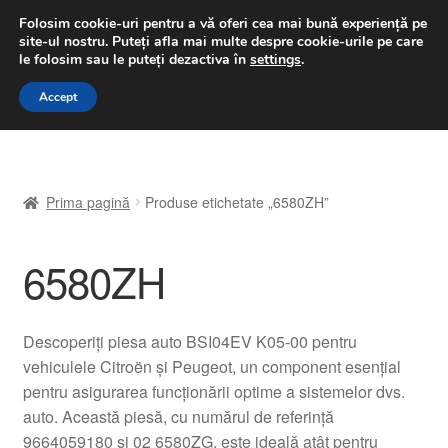
LIVRARE de la 33 lei
Folosim cookie-uri pentru a vă oferi cea mai bună experiență pe
site-ul nostru.
Puteți afla mai multe despre cookie-urile pe care
luni-vineri 9 a.m. - 4 p.m.
031 229 6816
le folosim sau le puteți dezactiva în
settings
.
Sari
Sari
Accept
Meniu
la
la
navigare
conținut
Prima pagină
Prima pagină
Produse etichetate „6580ZH”
A lua legatura
6580ZH
Contul meu
Coș
Descoperiți piesa auto BSI04EV K05-00 pentru
vehiculele Citroën și Peugeot, un component esențial
Despre noi
pentru asigurarea funcționării optime a sistemelor dvs.
auto. Această piesă, cu numărul de referință
Finalizare comandă
9664059180 și 02 6580ZG, este ideală atât pentru