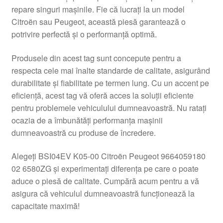
repare singuri mașinile. Fie că lucrați la un model
Livrare
Citroën sau Peugeot, această piesă garantează o
potrivire perfectă și o performanță optimă.
Livrare în toată lumea
Produsele din acest tag sunt concepute pentru a
Plângere
respecta cele mai înalte standarde de calitate, asigurând
durabilitate și fiabilitate pe termen lung. Cu un accent pe
eficiență, acest tag vă oferă acces la soluții eficiente
Plățile
pentru problemele vehiculului dumneavoastră. Nu ratați
ocazia de a îmbunătăți performanța mașinii
Politică de confidențialitate
dumneavoastră cu produse de încredere.
Procedura de reclamație
Alegeți BSI04EV K05-00 Citroën Peugeot 9664059180
02 6580ZG și experimentați diferența pe care o poate
Termeni si conditii
aduce o piesă de calitate. Cumpără acum pentru a vă
asigura că vehiculul dumneavoastră funcționează la
capacitate maximă!