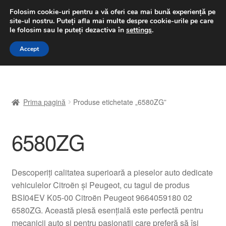
LIVRARE de la 33 lei
Folosim cookie-uri pentru a vă oferi cea mai bună experiență pe
site-ul nostru.
Puteți afla mai multe despre cookie-urile pe care
luni-vineri 9 a.m. - 4 p.m.
031 229 6816
le folosim sau le puteți dezactiva în
settings
.
Sari
Sari
Accept
Meniu
la
la
navigare
conținut
Prima pagină
Prima pagină
Produse etichetate „6580ZG”
A lua legatura
6580ZG
Contul meu
Coș
Descoperiți calitatea superioară a pieselor auto dedicate
vehiculelor Citroën și Peugeot, cu tagul de produs
Despre noi
BSI04EV K05-00 Citroën Peugeot 9664059180 02
6580ZG. Această piesă esențială este perfectă pentru
Finalizare comandă
mecanicii auto și pentru pasionații care preferă să își