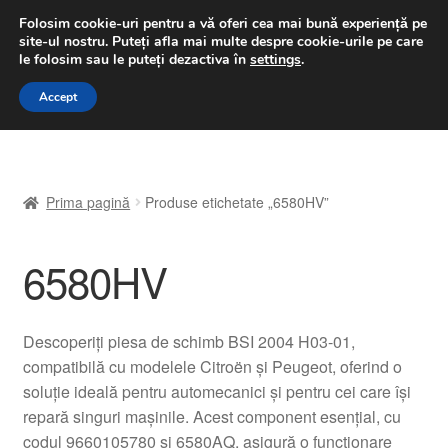
LIVRARE de la 33 lei
Folosim cookie-uri pentru a vă oferi cea mai bună experiență pe
site-ul nostru.
Puteți afla mai multe despre cookie-urile pe care
luni-vineri 9 a.m. - 4 p.m.
031 229 6816
le folosim sau le puteți dezactiva în
settings
.
Sari
Sari
Accept
Meniu
la
la
navigare
conținut
Prima pagină
Prima pagină
Produse etichetate „6580HV”
A lua legatura
6580HV
Contul meu
Coș
Descoperiți piesa de schimb BSI 2004 H03-01,
compatibilă cu modelele Citroën și Peugeot, oferind o
Despre noi
soluție ideală pentru automecanici și pentru cei care își
repară singuri mașinile. Acest component esențial, cu
Finalizare comandă
codul 9660105780 și 6580AQ, asigură o funcționare