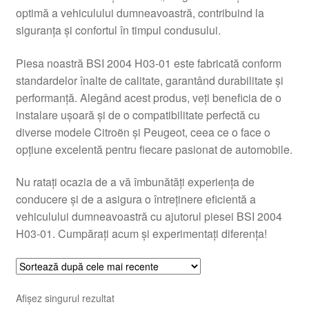
optimă a vehiculului dumneavoastră, contribuind la
Livrare
siguranța și confortul în timpul condusului.
Livrare în toată lumea
Piesa noastră BSI 2004 H03-01 este fabricată conform
standardelor înalte de calitate, garantând durabilitate și
Plângere
performanță. Alegând acest produs, veți beneficia de o
instalare ușoară și de o compatibilitate perfectă cu
diverse modele Citroën și Peugeot, ceea ce o face o
Plățile
opțiune excelentă pentru fiecare pasionat de automobile.
Politică de confidențialitate
Nu ratați ocazia de a vă îmbunătăți experiența de
conducere și de a asigura o întreținere eficientă a
Procedura de reclamație
vehiculului dumneavoastră cu ajutorul piesei BSI 2004
H03-01. Cumpărați acum și experimentați diferența!
Termeni si conditii
Afișez singurul rezultat