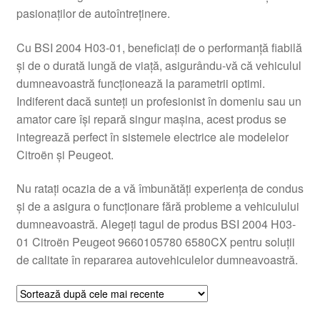
pasionaților de autoîntreținere.
Livrare
Cu BSI 2004 H03-01, beneficiați de o performanță fiabilă
Livrare în toată lumea
și de o durată lungă de viață, asigurându-vă că vehiculul
dumneavoastră funcționează la parametrii optimi.
Plângere
Indiferent dacă sunteți un profesionist în domeniu sau un
amator care își repară singur mașina, acest produs se
integrează perfect în sistemele electrice ale modelelor
Plățile
Citroën și Peugeot.
Politică de confidențialitate
Nu ratați ocazia de a vă îmbunătăți experiența de condus
și de a asigura o funcționare fără probleme a vehiculului
Procedura de reclamație
dumneavoastră. Alegeți tagul de produs BSI 2004 H03-
01 Citroën Peugeot 9660105780 6580CX pentru soluții
Termeni si conditii
de calitate în repararea autovehiculelor dumneavoastră.