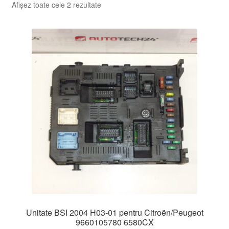
Sortat
Afișez toate cele 2 rezultate
după
cele
mai
recente
Unitate BSI 2004 H03-01 pentru Citroën/Peugeot
9660105780 6580CX