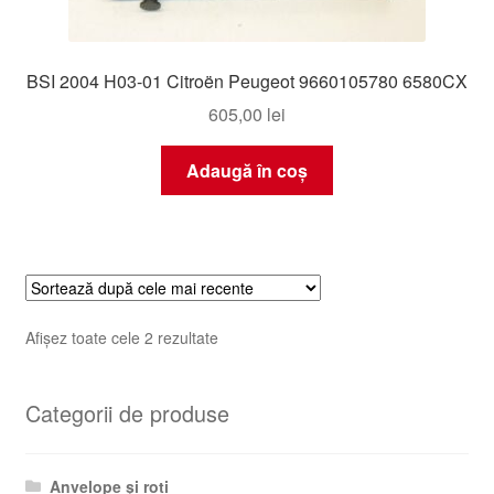
BSI 2004 H03-01 Citroën Peugeot 9660105780 6580CX
605,00
lei
Adaugă în coș
Sortat
Afișez toate cele 2 rezultate
după
cele
Categorii de produse
mai
recente
Anvelope și roți