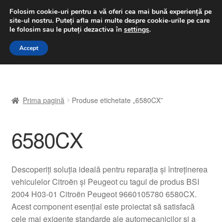
LIVRARE de la 33 lei
Folosim cookie-uri pentru a vă oferi cea mai bună experiență pe
site-ul nostru.
Puteți afla mai multe despre cookie-urile pe care
luni-vineri 9 a.m. - 4 p.m.
031 229 6816
le folosim sau le puteți dezactiva în
settings
.
Sari
Sari
Accept
Meniu
la
la
navigare
conținut
Prima pagină
Prima pagină
Produse etichetate „6580CX”
A lua legatura
6580CX
Contul meu
Coș
Descoperiți soluția ideală pentru reparația și întreținerea
vehiculelor Citroën și Peugeot cu tagul de produs BSI
Despre noi
2004 H03-01 Citroën Peugeot 9660105780 6580CX.
Acest component esențial este proiectat să satisfacă
Finalizare comandă
cele mai exigente standarde ale automecanicilor și a