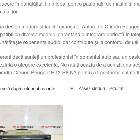
ucere îmbunătățită, fiind ideal pentru pasionații de mașini și 
culul lor.
n design modern și funcții avansate, Autorádio Citroën Peugeot
atibil cu diverse modele, garantând o integrare perfectă în inter
nătățește experiența audio, dar contribuie și la confortul de utiliz
ferent dacă sunteți un profesionist în domeniul auto sau un pasio
ezintă o alegere excelentă. Nu ratați ocazia de a achiziționa aces
rádio Citroën Peugeot RT3-B5-N3 pentru a transforma călătorii
Afișez singurul rezultat