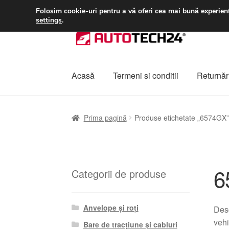
LIVRARE de la 33 lei
Folosim cookie-uri pentru a vă oferi cea mai bună experienț
settings
.
Sari
Sari
la
la
navigare
conținut
Acasă
Termeni si conditii
Returnări
Prima pagină
A lua legatura
Contul meu
Co
Prima pagină
Produse etichetate „6574GX”
Plângere
Plățile
Politică de confidențialitat
6
Categorii de produse
Anvelope și roți
Des
vehi
Bare de tracțiune și cabluri