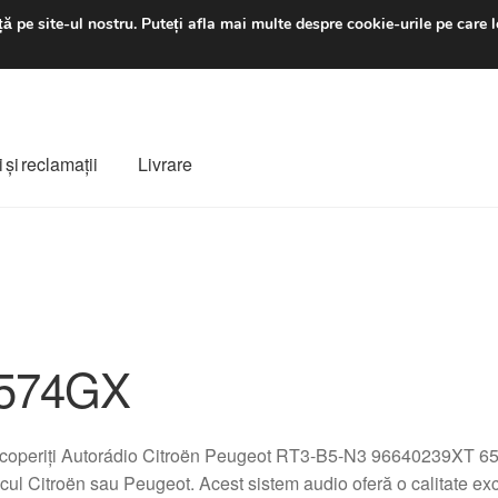
luni-vineri 9 a.m. - 4 p
ă pe site-ul nostru.
Puteți afla mai multe despre cookie-urile pe care l
 şi reclamații
Livrare
ș
Despre noi
Finalizare comandă
Livrare
Livrare în toată lumea
e
Procedura de reclamație
Termeni si conditii
574GX
coperiți Autorádio Citroën Peugeot RT3-B5-N3 96640239XT 657
cul Citroën sau Peugeot. Acest sistem audio oferă o calitate exc