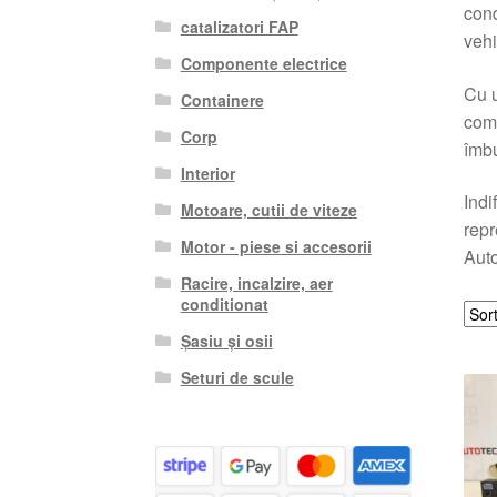
cond
catalizatori FAP
vehi
Componente electrice
Cu u
Containere
comp
Corp
îmbu
Interior
Indi
Motoare, cutii de viteze
repr
Motor - piese si accesorii
Auto
Racire, incalzire, aer
conditionat
Șasiu și osii
Seturi de scule