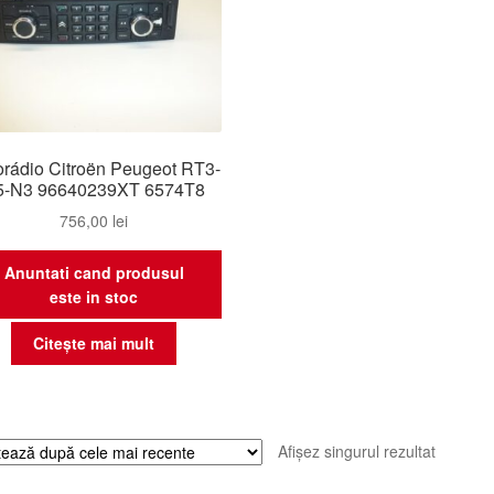
orádio Citroën Peugeot RT3-
5-N3 96640239XT 6574T8
756,00
lei
Anuntati cand produsul
este in stoc
Citește mai mult
Afișez singurul rezultat