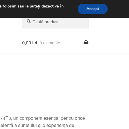
.m.
031 229 6816
e folosim sau le puteți dezactiva în
Accept
Caută
Caută
după:
0,00
lei
0 elemente
4T8, un component esențial pentru orice
elentă a sunetului și o experiență de