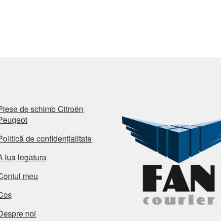
Piese de schimb Citroën
Peugeot
Politică de confidențialitate
A lua legatura
Contul meu
Coș
Despre noi