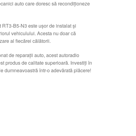
mecanici auto care doresc să recondiționeze
 RT3-B5-N3 este ușor de instalat și
iorul vehiculului. Acesta nu doar că
are al fiecărei călătorii.
nat de reparații auto, acest autoradio
t produs de calitate superioară. Investiți în
le dumneavoastră într-o adevărată plăcere!