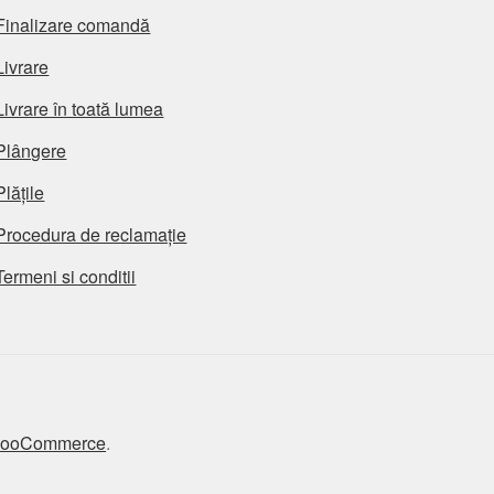
Finalizare comandă
Livrare
Livrare în toată lumea
Plângere
Plățile
Procedura de reclamație
Termeni si conditii
 WooCommerce
.