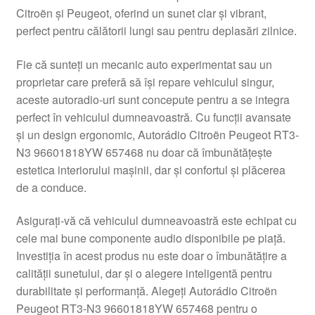
Citroën și Peugeot, oferind un sunet clar și vibrant,
Livrare
perfect pentru călătorii lungi sau pentru deplasări zilnice.
Livrare în toată lumea
Fie că sunteți un mecanic auto experimentat sau un
proprietar care preferă să își repare vehiculul singur,
Plângere
aceste autoradio-uri sunt concepute pentru a se integra
perfect în vehiculul dumneavoastră. Cu funcții avansate
și un design ergonomic, Autorádio Citroën Peugeot RT3-
Plățile
N3 96601818YW 657468 nu doar că îmbunătățește
estetica interiorului mașinii, dar și confortul și plăcerea
Politică de confidențialitate
de a conduce.
Procedura de reclamație
Asigurați-vă că vehiculul dumneavoastră este echipat cu
cele mai bune componente audio disponibile pe piață.
Termeni si conditii
Investiția în acest produs nu este doar o îmbunătățire a
calității sunetului, dar și o alegere inteligentă pentru
durabilitate și performanță. Alegeți Autorádio Citroën
Peugeot RT3-N3 96601818YW 657468 pentru o