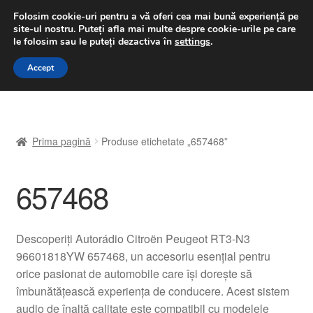
LIVRARE de la 33 lei
Folosim cookie-uri pentru a vă oferi cea mai bună experiență pe
site-ul nostru.
Puteți afla mai multe despre cookie-urile pe care
luni-vineri 9 a.m. - 4 p.m.
031 229 6816
le folosim sau le puteți dezactiva în
settings
.
Sari
Sari
Accept
Meniu
la
la
navigare
conținut
Prima pagină
Prima pagină
Produse etichetate „657468”
A lua legatura
657468
Contul meu
Coș
Descoperiți Autorádio Citroën Peugeot RT3-N3
96601818YW 657468, un accesoriu esențial pentru
Despre noi
orice pasionat de automobile care își dorește să
îmbunătățească experiența de conducere. Acest sistem
Finalizare comandă
audio de înaltă calitate este compatibil cu modelele