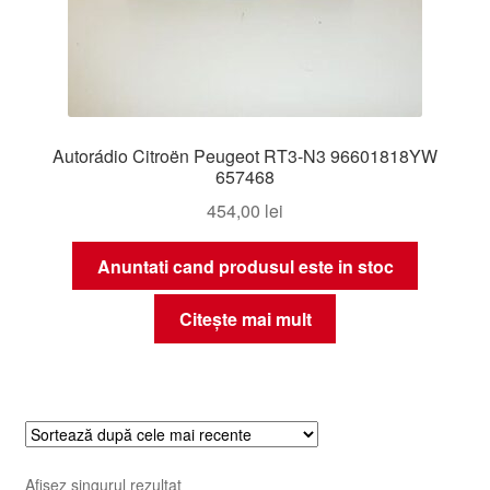
Autorádio Citroën Peugeot RT3-N3 96601818YW
657468
454,00
lei
Anuntati cand produsul este in stoc
Citește mai mult
Afișez singurul rezultat