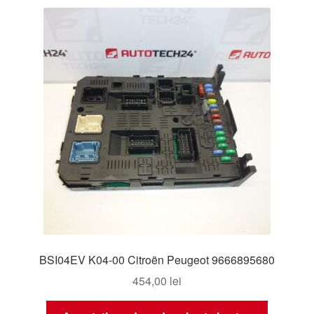
BSI04EV K04-00 Citroën Peugeot 9666895680
454,00
lei