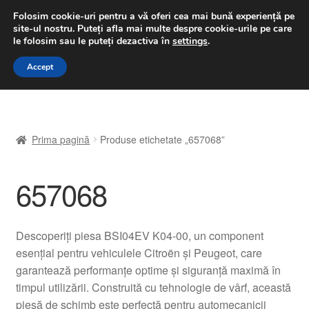
LIVRARE de la 33 lei
Folosim cookie-uri pentru a vă oferi cea mai bună experiență pe
site-ul nostru.
Puteți afla mai multe despre cookie-urile pe care
luni-vineri 9 a.m. - 4 p.m.
031 229 6816
le folosim sau le puteți dezactiva în
settings
.
Sari
Sari
Accept
Meniu
la
la
navigare
conținut
Prima pagină
Prima pagină
Produse etichetate „657068”
A lua legatura
657068
Contul meu
Coș
Descoperiți piesa BSI04EV K04-00, un component
esențial pentru vehiculele Citroën și Peugeot, care
Despre noi
garantează performanțe optime și siguranță maximă în
timpul utilizării. Construită cu tehnologie de vârf, această
Finalizare comandă
piesă de schimb este perfectă pentru automecanicii