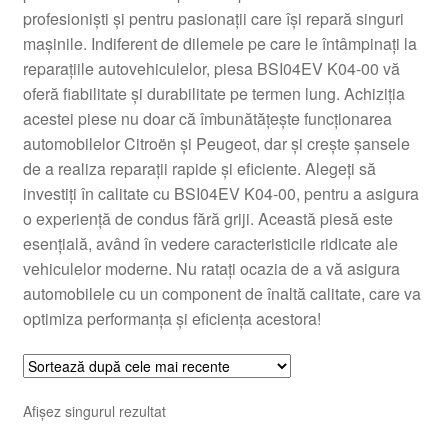
profesioniști și pentru pasionații care își repară singuri
Livrare
mașinile. Indiferent de dilemele pe care le întâmpinați la
reparațiile autovehiculelor, piesa BSI04EV K04-00 vă
Livrare în toată lumea
oferă fiabilitate și durabilitate pe termen lung. Achiziția
acestei piese nu doar că îmbunătățește funcționarea
Plângere
automobilelor Citroën și Peugeot, dar și crește șansele
de a realiza reparații rapide și eficiente. Alegeți să
investiți în calitate cu BSI04EV K04-00, pentru a asigura
Plățile
o experiență de condus fără griji. Această piesă este
esențială, având în vedere caracteristicile ridicate ale
Politică de confidențialitate
vehiculelor moderne. Nu ratați ocazia de a vă asigura
automobilele cu un component de înaltă calitate, care va
Procedura de reclamație
optimiza performanța și eficiența acestora!
Termeni si conditii
Afișez singurul rezultat