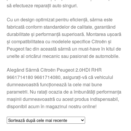
să efectueze reparații auto singuri.
Livrare
Cu un design optimizat pentru eficiență, sârma este
Livrare în toată lumea
fabricată conform standardelor de calitate, garantând
durabilitate și performanță superioară. Montarea ușoară
Plângere
și compatibilitatea cu modelele specifice Citroën și
Peugeot fac din această sârmă un must-have în kitul de
unelte al oricărui mecanic sau pasionat de automobile.
Plățile
Alegând Sârmă Citroën Peugeot 2.0HDI RHR
Politică de confidențialitate
9661714180 9661714080, asigurați-vă că vehiculul
dumneavoastră funcționează la cele mai bune
Procedura de reclamație
parametrii. Nu ratați ocazia de a îmbunătăți performanța
mașinii dumneavoastră cu acest produs indispensabil,
Termeni si conditii
disponibil acum în magazinul nostru online!