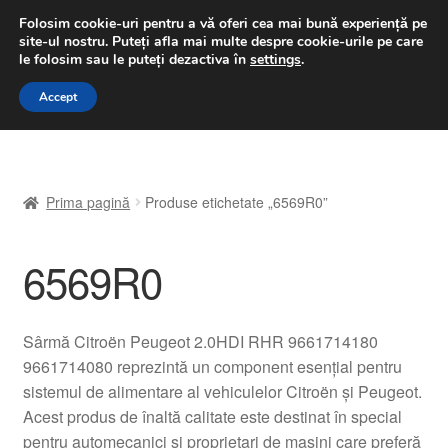
LIVRARE de la 33 lei
Folosim cookie-uri pentru a vă oferi cea mai bună experiență pe
site-ul nostru.
Puteți afla mai multe despre cookie-urile pe care
luni-vineri 9 a.m. - 4 p.m.
031 229 6816
le folosim sau le puteți dezactiva în
settings
.
Sari
Sari
Accept
Meniu
la
la
navigare
conținut
Prima pagină
Prima pagină
Produse etichetate „6569R0”
A lua legatura
6569R0
Contul meu
Coș
Sârmă Citroën Peugeot 2.0HDI RHR 9661714180
9661714080 reprezintă un component esențial pentru
Despre noi
sistemul de alimentare al vehiculelor Citroën și Peugeot.
Acest produs de înaltă calitate este destinat în special
Finalizare comandă
pentru automecanici și proprietari de mașini care preferă