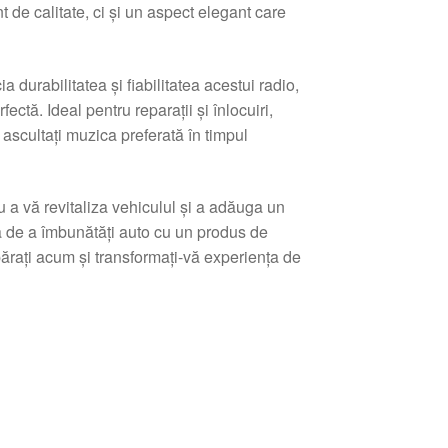
de calitate, ci și un aspect elegant care
 durabilitatea și fiabilitatea acestui radio,
tă. Ideal pentru reparații și înlocuiri,
 ascultați muzica preferată în timpul
 vă revitaliza vehiculul și a adăuga un
zia de a îmbunătăți auto cu un produs de
părați acum și transformați-vă experiența de