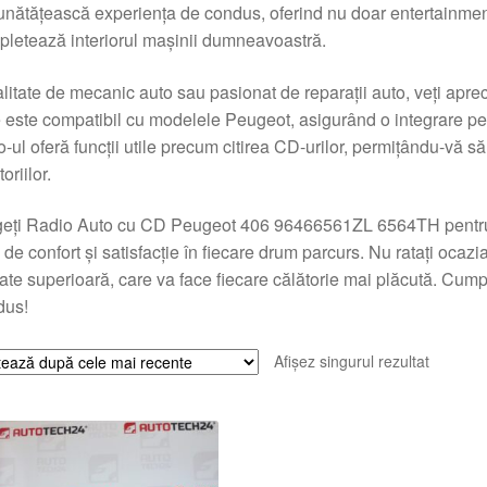
nătățească experiența de condus, oferind nu doar entertainment 
letează interiorul mașinii dumneavoastră.
alitate de mecanic auto sau pasionat de reparații auto, veți aprecia
 este compatibil cu modelele Peugeot, asigurând o integrare perfec
o-ul oferă funcții utile precum citirea CD-urilor, permițându-vă să
oriilor.
eți Radio Auto cu CD Peugeot 406 96466561ZL 6564TH pentru a
 de confort și satisfacție în fiecare drum parcurs. Nu ratați oca
tate superioară, care va face fiecare călătorie mai plăcută. Cum
dus!
Afișez singurul rezultat