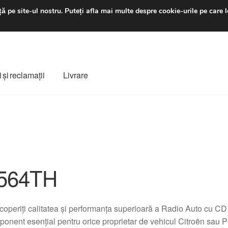
luni-vineri 9 a.m. - 4 p
ă pe site-ul nostru.
Puteți afla mai multe despre cookie-urile pe care l
 şi reclamații
Livrare
ș
Despre noi
Finalizare comandă
Livrare
Livrare în toată lumea
e
Procedura de reclamație
Termeni si conditii
564TH
operiți calitatea și performanța superioară a Radio Auto cu
onent esențial pentru orice proprietar de vehicul Citroën sau P