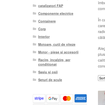
îmbu
catalizatori FAP
comp
Componente electrice
În c
Containere
care
Corp
radi
Interior
călăt
Motoare, cutii de viteze
Aleg
Motor - piese si accesorii
plus
Racire, incalzire, aer
cali
conditionat
con
Șasiu și osii
Seturi de scule