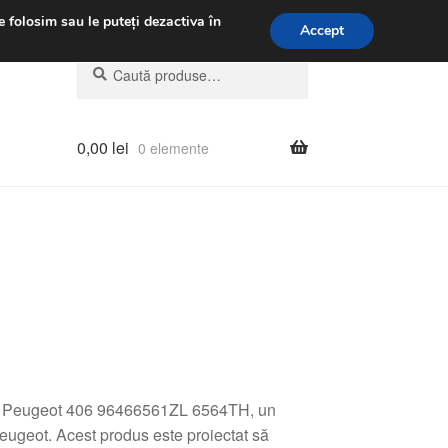
.m.
031 229 6816
e folosim sau le puteți dezactiva în
Accept
Caută
Caută
după:
0,00
lei
0 elemente
 CD Peugeot 406 96466561ZL 6564TH, un
eugeot. Acest produs este proiectat să