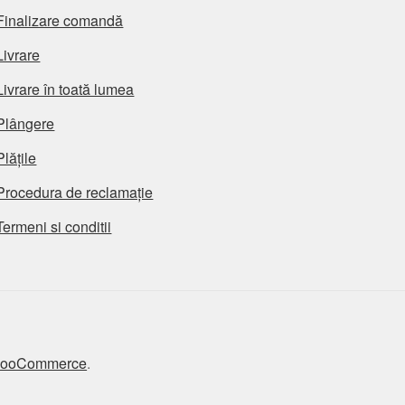
Finalizare comandă
Livrare
Livrare în toată lumea
Plângere
Plățile
Procedura de reclamație
Termeni si conditii
 WooCommerce
.