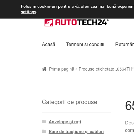
LIVRARE de la 33 lei
Folosim cookie-uri pentru a vă oferi cea mai bună experienț
settings
.
Sari
Sari
la
la
navigare
conținut
Acasă
Termeni si conditii
Returnări
Prima pagină
A lua legatura
Contul meu
Co
Prima pagină
Produse etichetate „6564TH”
Plângere
Plățile
Politică de confidențialitat
6
Categorii de produse
Anvelope și roți
Desc
comp
Bare de tracțiune și cabluri