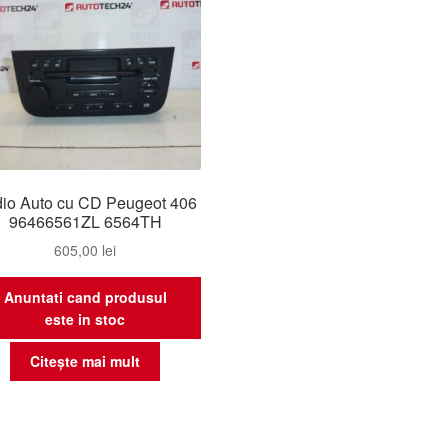
io Auto cu CD Peugeot 406
96466561ZL 6564TH
605,00
lei
Anuntati cand produsul
este in stoc
Citește mai mult