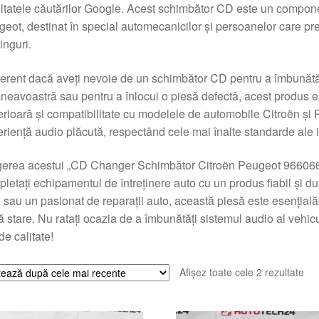
ltatele căutărilor Google. Acest schimbător CD este un compone
eot, destinat în special automecanicilor și persoanelor care pre
singuri.
ferent dacă aveți nevoie de un schimbător CD pentru a îmbunătăț
eavoastră sau pentru a înlocui o piesă defectă, acest produs es
rioară și compatibilitate cu modelele de automobile Citroën și
riență audio plăcută, respectând cele mai înalte standarde ale i
gerea acestui „CD Changer Schimbător Citroën Peugeot 96606
letați echipamentul de întreținere auto cu un produs fiabil și dur
 sau un pasionat de reparații auto, această piesă este esențială
 stare. Nu ratați ocazia de a îmbunătăți sistemul audio al vehi
e calitate!
Sor
Afișez toate cele 2 rezultate
du
cel
ma