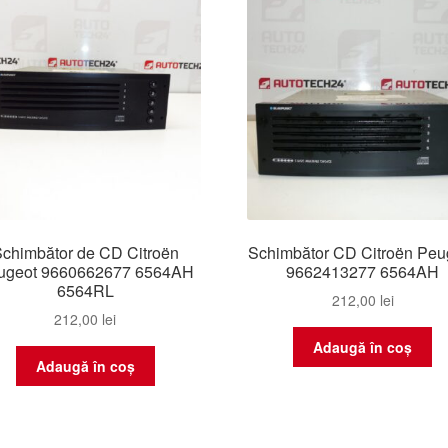
rec
chimbător de CD Citroën
Schimbător CD Citroën Peu
ugeot 9660662677 6564AH
9662413277 6564AH
6564RL
212,00
lei
212,00
lei
Adaugă în coș
Adaugă în coș