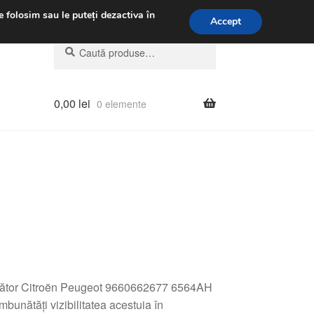
.m.
031 229 6816
e folosim sau le puteți dezactiva în
Accept
Caută
Caută
după:
0,00
lei
0 elemente
mbător Citroën Peugeot 9660662677 6564AH
mbunătăți vizibilitatea acestuia în