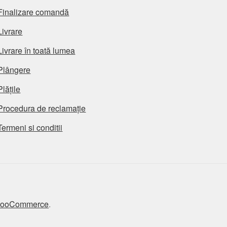
Finalizare comandă
Livrare
Livrare în toată lumea
Plângere
Plățile
Procedura de reclamație
Termeni si conditii
 WooCommerce
.