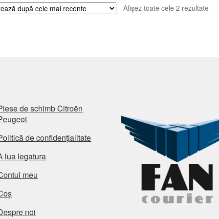
Sor
Afișez toate cele 2 rezultate
du
cel
ma
rec
Piese de schimb Citroën
Peugeot
Politică de confidențialitate
A lua legatura
Contul meu
Coș
Despre noi