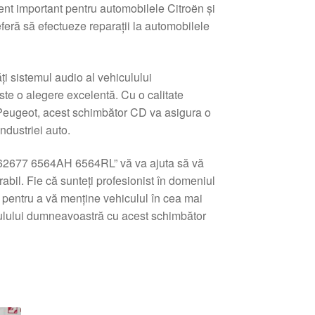
nt important pentru automobilele Citroën și
feră să efectueze reparații la automobilele
i sistemul audio al vehiculului
te o alegere excelentă. Cu o calitate
 Peugeot, acest schimbător CD va asigura o
ndustriei auto.
62677 6564AH 6564RL” vă va ajuta să vă
abil. Fie că sunteți profesionist în domeniul
 pentru a vă menține vehiculul în cea mai
culului dumneavoastră cu acest schimbător
tat
pă
e
i