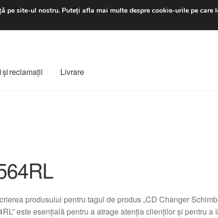
luni-vineri 9 a.m. - 4 p
ă pe site-ul nostru.
Puteți afla mai multe despre cookie-urile pe care l
 şi reclamații
Livrare
ș
Despre noi
Finalizare comandă
Livrare
Livrare în toată lumea
e
Procedura de reclamație
Termeni si conditii
564RL
crierea produsului pentru tagul de produs „CD Changer Schi
RL” este esențială pentru a atrage atenția clienților și pentru a î