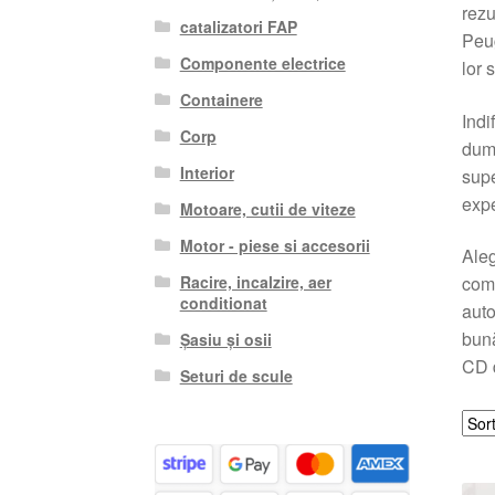
rezu
catalizatori FAP
Peug
Componente electrice
lor 
Containere
Indi
Corp
dumn
Interior
supe
expe
Motoare, cutii de viteze
Motor - piese si accesorii
Ale
Racire, incalzire, aer
comp
conditionat
auto
bună
Șasiu și osii
CD d
Seturi de scule