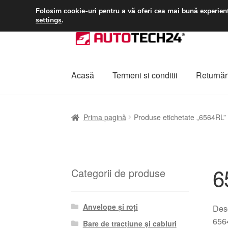
LIVRARE de la 33 lei
Folosim cookie-uri pentru a vă oferi cea mai bună experienț
settings
.
Sari
Sari
la
la
navigare
conținut
Acasă
Termeni si conditii
Returnări
Prima pagină
A lua legatura
Contul meu
Co
Prima pagină
Produse etichetate „6564RL”
Plângere
Plățile
Politică de confidențialitat
6
Categorii de produse
Anvelope și roți
Des
6564
Bare de tracțiune și cabluri