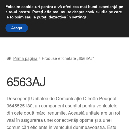
LIVRARE de la 33 lei
Folosim cookie-uri pentru a vă oferi cea mai bună experiență pe
site-ul nostru.
Puteți afla mai multe despre cookie-urile pe care
luni-vineri 9 a.m. - 4 p.m.
031 229 6816
le folosim sau le puteți dezactiva în
settings
.
Sari
Sari
Accept
Meniu
la
la
navigare
conținut
Prima pagină
Prima pagină
Produse etichetate „6563AJ”
A lua legatura
6563AJ
Contul meu
Coș
Descoperiți Unitatea de Comunicație Citroën Peugeot
9645525180, un component esențial pentru vehiculele
Despre noi
din cele două mărci renumite. Această unitate are un rol
vital în asigurarea unei conectivități optime și a unei
Finalizare comandă
comunicări eficiente în vehiculul dumneavoastră. Este