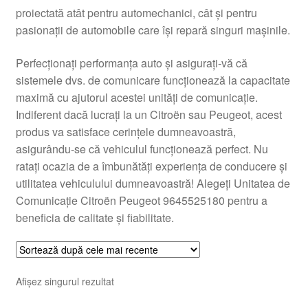
proiectată atât pentru automechanici, cât și pentru
Livrare
pasionații de automobile care își repară singuri mașinile.
Livrare în toată lumea
Perfecționați performanța auto și asigurați-vă că
sistemele dvs. de comunicare funcționează la capacitate
Plângere
maximă cu ajutorul acestei unități de comunicație.
Indiferent dacă lucrați la un Citroën sau Peugeot, acest
produs va satisface cerințele dumneavoastră,
Plățile
asigurându-se că vehiculul funcționează perfect. Nu
ratați ocazia de a îmbunătăți experiența de conducere și
Politică de confidențialitate
utilitatea vehiculului dumneavoastră! Alegeți Unitatea de
Comunicație Citroën Peugeot 9645525180 pentru a
Procedura de reclamație
beneficia de calitate și fiabilitate.
Termeni si conditii
Afișez singurul rezultat