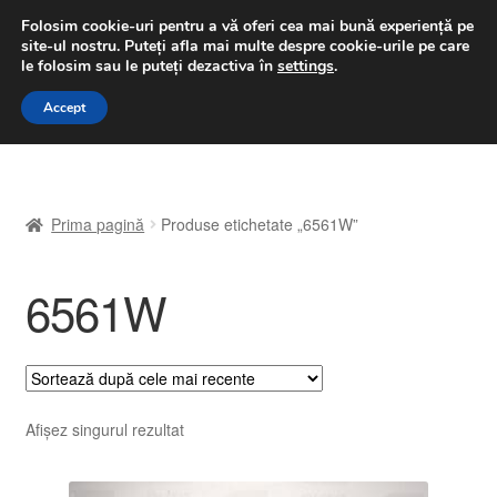
LIVRARE de la 33 lei
Folosim cookie-uri pentru a vă oferi cea mai bună experiență pe
site-ul nostru.
Puteți afla mai multe despre cookie-urile pe care
luni-vineri 9 a.m. - 4 p.m.
031 229 6816
le folosim sau le puteți dezactiva în
settings
.
Sari
Sari
Accept
Meniu
la
la
navigare
conținut
Prima pagină
Prima pagină
Produse etichetate „6561W”
A lua legatura
6561W
Contul meu
Coș
Despre noi
Afișez singurul rezultat
Finalizare comandă