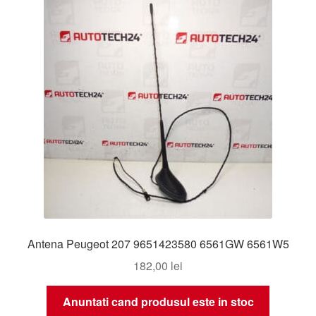
Livrare
Livrare în toată lumea
Plângere
Plățile
Politică de confidențialitate
Procedura de reclamație
Antena Peugeot 207 9651423580 6561GW 6561W5
Termeni si conditii
182,00
lei
Anuntati cand produsul este in stoc