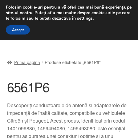
LIVRARE de la 33 lei
Folosim cookie-uri pentru a vă oferi cea mai bună experiență pe
site-ul nostru.
Puteți afla mai multe despre cookie-urile pe care
luni-vineri 9 a.m. - 4 p.m.
031 229 6816
le folosim sau le puteți dezactiva în
settings
.
Sari
Sari
Accept
Meniu
la
la
navigare
conținut
Prima pagină
Prima pagină
Produse etichetate „6561P6”
A lua legatura
6561P6
Contul meu
Coș
Descoperiți conductoarele de antenă și adaptoarele de
impedanță de înaltă calitate, compatibile cu vehiculele
Despre noi
Citroën și Peugeot. Acest produs, identificat prin codul
1401099880, 1499494080, 1499493080, este esențial
Finalizare comandă
pentru asigurarea unei conexiuni optime și a unui