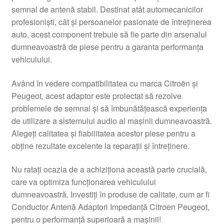
semnal de antenă stabil. Destinat atât automecanicilor
Livrare
profesioniști, cât și persoanelor pasionate de întreținerea
auto, acest component trebuie să fie parte din arsenalul
Livrare în toată lumea
dumneavoastră de piese pentru a garanta performanța
vehiculului.
Plângere
Având în vedere compatibilitatea cu marca Citroën și
Peugeot, acest adaptor este proiectat să rezolve
Plățile
problemele de semnal și să îmbunătățească experiența
de utilizare a sistemului audio al mașinii dumneavoastră.
Politică de confidențialitate
Alegeți calitatea și fiabilitatea acestor piese pentru a
obține rezultate excelente la reparații și întreținere.
Procedura de reclamație
Nu ratați ocazia de a achiziționa această parte crucială,
Termeni si conditii
care va optimiza funcționarea vehiculului
dumneavoastră. Investiți în produse de calitate, cum ar fi
Conductor Antenă Adaptori Impedanță Citroen Peugeot,
pentru o performanță superioară a mașinii!