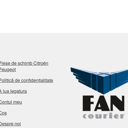
Piese de schimb Citroën
Peugeot
Politică de confidențialitate
A lua legatura
Contul meu
Coș
Despre noi