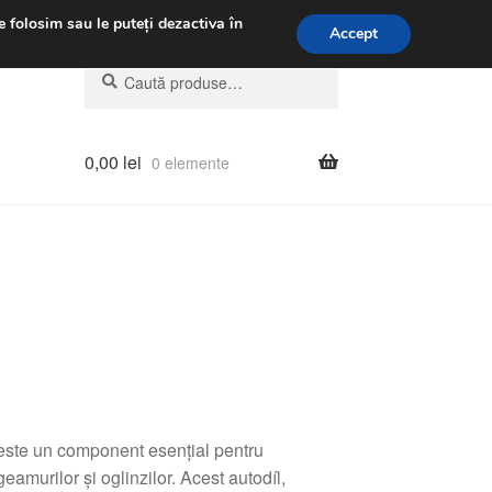
.m.
031 229 6816
e folosim sau le puteți dezactiva în
Accept
Caută
Caută
după:
0,00
lei
0 elemente
ste un component esențial pentru
eamurilor și oglinzilor. Acest autodíl,