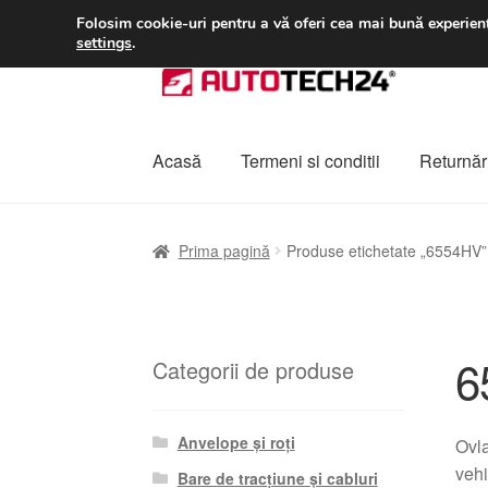
LIVRARE de la 33 lei
Folosim cookie-uri pentru a vă oferi cea mai bună experienț
settings
.
Sari
Sari
la
la
navigare
conținut
Acasă
Termeni si conditii
Returnări
Prima pagină
A lua legatura
Contul meu
Co
Prima pagină
Produse etichetate „6554HV”
Plângere
Plățile
Politică de confidențialitat
6
Categorii de produse
Anvelope și roți
Ovl
vehi
Bare de tracțiune și cabluri