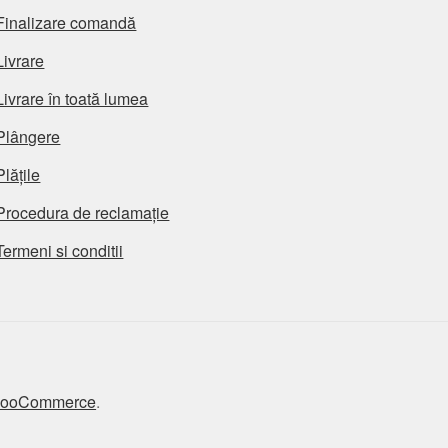
Finalizare comandă
Livrare
Livrare în toată lumea
Plângere
Plățile
Procedura de reclamație
Termeni si conditii
 WooCommerce
.