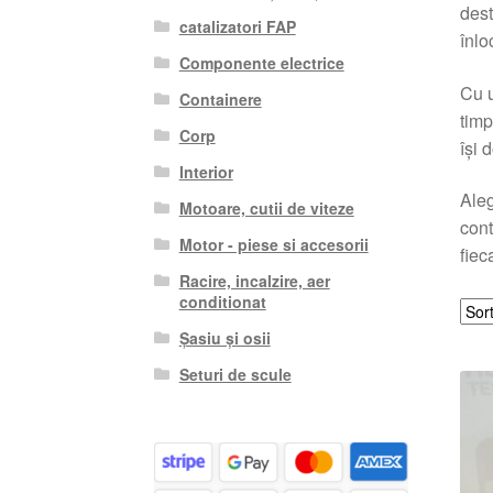
dest
catalizatori FAP
înlo
Componente electrice
Cu u
Containere
timp
Corp
își 
Interior
Aleg
Motoare, cutii de viteze
cont
Motor - piese si accesorii
fiec
Racire, incalzire, aer
conditionat
Șasiu și osii
Seturi de scule