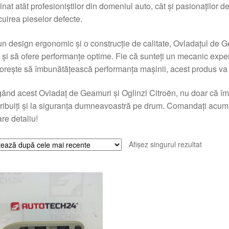
inat atât profesioniștilor din domeniul auto, cât și pasionaților de
cuirea pieselor defecte.
n design ergonomic și o construcție de calitate, Ovladațul de Gea
 și să ofere performanțe optime. Fie că sunteți un mecanic expe
dorește să îmbunătățească performanța mașinii, acest produs va s
ând acest Ovladaț de Geamuri și Oglinzi Citroën, nu doar că îmbu
ribuiți și la siguranța dumneavoastră pe drum. Comandați acum și b
are detaliu!
Afișez singurul rezultat