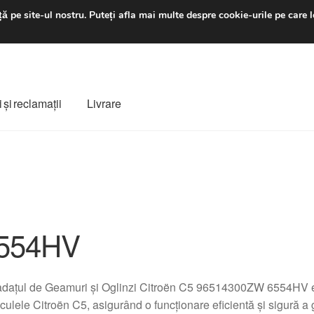
luni-vineri 9 a.m. - 4 p
ă pe site-ul nostru.
Puteți afla mai multe despre cookie-urile pe care l
 şi reclamații
Livrare
ș
Despre noi
Finalizare comandă
Livrare
Livrare în toată lumea
e
Procedura de reclamație
Termeni si conditii
554HV
adațul de Geamuri și Oglinzi Citroën C5 96514300ZW 6554HV e
culele Citroën C5, asigurând o funcționare eficientă și sigură a g