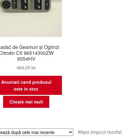
adač de Geamuri și Oglinzi
Citroën C5 96514300ZW
6554HV
454,00
lei
Anuntati cand produsul
este in stoc
Citește mai mult
Afișez singurul rezultat