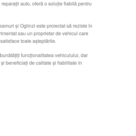
 reparații auto, oferă o soluție fiabilă pentru
muri și Oglinzi este proiectat să reziste în
rimentat sau un proprietar de vehicul care
atisface toate așteptările.
nătățiți funcționalitatea vehiculului, dar
eneficiați de calitate și fiabilitate în