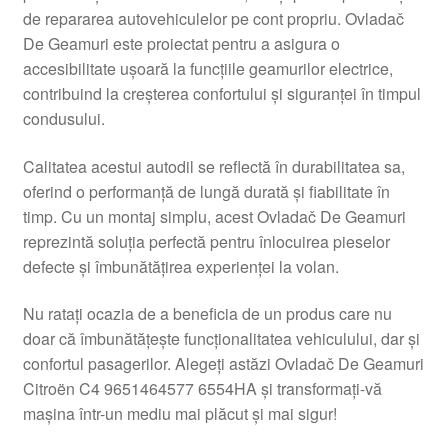
de repararea autovehiculelor pe cont propriu. Ovladač
Livrare
De Geamuri este proiectat pentru a asigura o
accesibilitate ușoară la funcțiile geamurilor electrice,
Livrare în toată lumea
contribuind la creșterea confortului și siguranței în timpul
condusului.
Plângere
Calitatea acestui autodil se reflectă în durabilitatea sa,
oferind o performanță de lungă durată și fiabilitate în
Plățile
timp. Cu un montaj simplu, acest Ovladač De Geamuri
reprezintă soluția perfectă pentru înlocuirea pieselor
Politică de confidențialitate
defecte și îmbunătățirea experienței la volan.
Procedura de reclamație
Nu ratați ocazia de a beneficia de un produs care nu
doar că îmbunătățește funcționalitatea vehiculului, dar și
Termeni si conditii
confortul pasagerilor. Alegeți astăzi Ovladač De Geamuri
Citroën C4 9651464577 6554HA și transformați-vă
mașina într-un mediu mai plăcut și mai sigur!