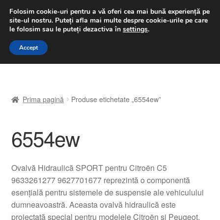
LIVRARE de la 33 lei
Folosim cookie-uri pentru a vă oferi cea mai bună experiență pe
site-ul nostru.
Puteți afla mai multe despre cookie-urile pe care
luni-vineri 9 a.m. - 4 p.m.
031 229 6816
le folosim sau le puteți dezactiva în
settings
.
Sari
Sari
Accept
Meniu
la
la
navigare
conținut
Prima pagină
Prima pagină
Produse etichetate „6554ew”
A lua legatura
6554ew
Contul meu
Coș
Ovalvă Hidraulică SPORT pentru Citroën C5
9633261277 9627701677 reprezintă o componentă
Despre noi
esențială pentru sistemele de suspensie ale vehiculului
dumneavoastră. Aceasta ovalvă hidraulică este
Finalizare comandă
proiectată special pentru modelele Citroën și Peugeot,