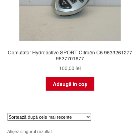
Comutator Hydroactive SPORT Citroën C5 9633261277
9627701677
100,00
lei
Adaugă în coș
Afișez singurul rezultat