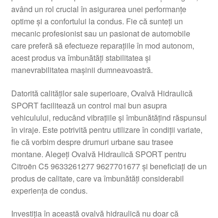
având un rol crucial în asigurarea unei performanțe
Livrare
optime și a confortului la condus. Fie că sunteți un
mecanic profesionist sau un pasionat de automobile
Livrare în toată lumea
care preferă să efectueze reparațiile în mod autonom,
acest produs va îmbunătăți stabilitatea și
Plângere
manevrabilitatea mașinii dumneavoastră.
Datorită calităților sale superioare, Ovalvă Hidraulică
Plățile
SPORT facilitează un control mai bun asupra
vehiculului, reducând vibrațiile și îmbunătățind răspunsul
Politică de confidențialitate
în viraje. Este potrivită pentru utilizare în condiții variate,
fie că vorbim despre drumuri urbane sau trasee
Procedura de reclamație
montane. Alegeți Ovalvă Hidraulică SPORT pentru
Citroën C5 9633261277 9627701677 și beneficiați de un
Termeni si conditii
produs de calitate, care va îmbunătăți considerabil
experiența de condus.
Investiția în această ovalvă hidraulică nu doar că