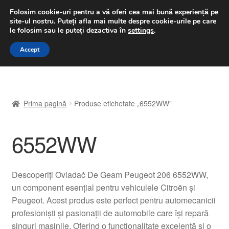
LIVRARE de la 33 lei
Folosim cookie-uri pentru a vă oferi cea mai bună experiență pe
site-ul nostru.
Puteți afla mai multe despre cookie-urile pe care
luni-vineri 9 a.m. - 4 p.m.
031 229 6816
le folosim sau le puteți dezactiva în
settings
.
Sari
Sari
Accept
Meniu
la
la
navigare
conținut
Prima pagină
Prima pagină
Produse etichetate „6552WW”
A lua legatura
6552WW
Contul meu
Coș
Descoperiți Ovladač De Geam Peugeot 206 6552WW,
un component esențial pentru vehiculele Citroën și
Despre noi
Peugeot. Acest produs este perfect pentru automecanicii
profesioniști și pasionații de automobile care își repară
Finalizare comandă
singuri mașinile. Oferind o funcționalitate excelentă și o