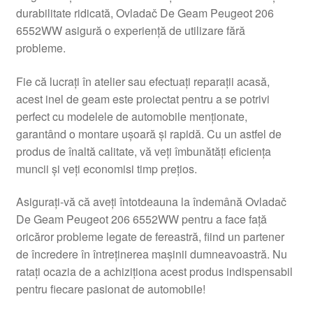
durabilitate ridicată, Ovladač De Geam Peugeot 206
Livrare
6552WW asigură o experiență de utilizare fără
probleme.
Livrare în toată lumea
Fie că lucrați în atelier sau efectuați reparații acasă,
Plângere
acest inel de geam este proiectat pentru a se potrivi
perfect cu modelele de automobile menționate,
garantând o montare ușoară și rapidă. Cu un astfel de
Plățile
produs de înaltă calitate, vă veți îmbunătăți eficiența
muncii și veți economisi timp prețios.
Politică de confidențialitate
Asigurați-vă că aveți întotdeauna la îndemână Ovladač
Procedura de reclamație
De Geam Peugeot 206 6552WW pentru a face față
oricăror probleme legate de fereastră, fiind un partener
Termeni si conditii
de încredere în întreținerea mașinii dumneavoastră. Nu
ratați ocazia de a achiziționa acest produs indispensabil
pentru fiecare pasionat de automobile!