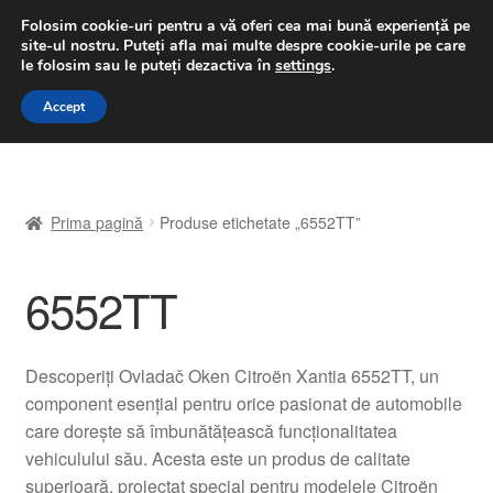
LIVRARE de la 33 lei
Folosim cookie-uri pentru a vă oferi cea mai bună experiență pe
site-ul nostru.
Puteți afla mai multe despre cookie-urile pe care
luni-vineri 9 a.m. - 4 p.m.
031 229 6816
le folosim sau le puteți dezactiva în
settings
.
Sari
Sari
Accept
Meniu
la
la
navigare
conținut
Prima pagină
Prima pagină
Produse etichetate „6552TT”
A lua legatura
6552TT
Contul meu
Coș
Descoperiți Ovladač Oken Citroën Xantia 6552TT, un
component esențial pentru orice pasionat de automobile
Despre noi
care dorește să îmbunătățească funcționalitatea
vehiculului său. Acesta este un produs de calitate
Finalizare comandă
superioară, proiectat special pentru modelele Citroën