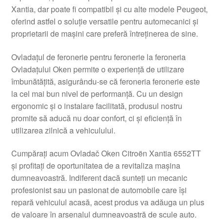
Xantia, dar poate fi compatibil și cu alte modele Peugeot,
Livrare
oferind astfel o soluție versatile pentru automecanici și
proprietarii de mașini care preferă întreținerea de sine.
Livrare în toată lumea
Ovladațul de feronerie pentru feronerie la feroneria
Plângere
Ovladațului Oken permite o experiență de utilizare
îmbunătățită, asigurându-se că feroneria feronerie este
la cel mai bun nivel de performanță. Cu un design
Plățile
ergonomic și o instalare facilitată, produsul nostru
promite să aducă nu doar confort, ci și eficiență în
Politică de confidențialitate
utilizarea zilnică a vehiculului.
Procedura de reclamație
Cumpărați acum Ovladač Oken Citroën Xantia 6552TT
și profitați de oportunitatea de a revitaliza mașina
Termeni si conditii
dumneavoastră. Indiferent dacă sunteți un mecanic
profesionist sau un pasionat de automobile care își
repară vehiculul acasă, acest produs va adăuga un plus
de valoare în arsenalul dumneavoastră de scule auto.