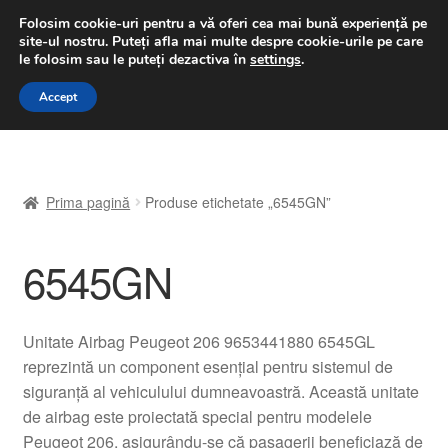
LIVRARE de la 33 lei
Folosim cookie-uri pentru a vă oferi cea mai bună experiență pe
site-ul nostru.
Puteți afla mai multe despre cookie-urile pe care
luni-vineri 9 a.m. - 4 p.m.
031 229 6816
le folosim sau le puteți dezactiva în
settings
.
Sari
Sari
Accept
Meniu
la
la
navigare
conținut
Prima pagină
Prima pagină
Produse etichetate „6545GN”
A lua legatura
6545GN
Contul meu
Coș
Unitate Airbag Peugeot 206 9653441880 6545GL
reprezintă un component esențial pentru sistemul de
Despre noi
siguranță al vehiculului dumneavoastră. Această unitate
de airbag este proiectată special pentru modelele
Finalizare comandă
Peugeot 206, asigurându-se că pasagerii beneficiază de