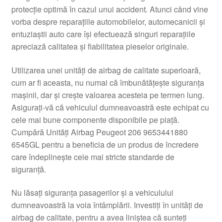
protecție optimă în cazul unui accident. Atunci când vine
Livrare
vorba despre reparațiile automobilelor, automecanicii și
entuziaștii auto care își efectuează singuri reparațiile
Livrare în toată lumea
apreciază calitatea și fiabilitatea pieselor originale.
Plângere
Utilizarea unei unități de airbag de calitate superioară,
cum ar fi aceasta, nu numai că îmbunătățește siguranța
mașinii, dar și crește valoarea acesteia pe termen lung.
Plățile
Asigurați-vă că vehiculul dumneavoastră este echipat cu
cele mai bune componente disponibile pe piață.
Politică de confidențialitate
Cumpără Unități Airbag Peugeot 206 9653441880
6545GL pentru a beneficia de un produs de încredere
Procedura de reclamație
care îndeplinește cele mai stricte standarde de
siguranță.
Termeni si conditii
Nu lăsați siguranța pasagerilor și a vehiculului
dumneavoastră la voia întâmplării. Investiți în unități de
airbag de calitate, pentru a avea liniștea că sunteți