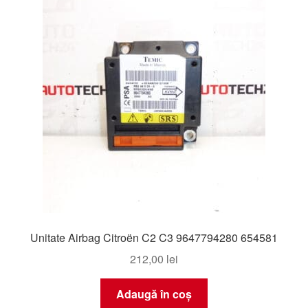
Livrare
Livrare în toată lumea
Plângere
Plățile
Politică de confidențialitate
Procedura de reclamație
Unitate Airbag Citroën C2 C3 9647794280 654581
Termeni si conditii
212,00
lei
Adaugă în coș