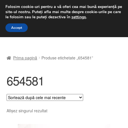
LIVRARE de la 33 lei
Folosim cookie-uri pentru a vă oferi cea mai bună experiență pe
site-ul nostru.
Puteți afla mai multe despre cookie-urile pe care
luni-vineri 9 a.m. - 4 p.m.
031 229 6816
le folosim sau le puteți dezactiva în
settings
.
Sari
Sari
Accept
Meniu
la
la
navigare
conținut
Prima pagină
Prima pagină
Produse etichetate „654581”
A lua legatura
654581
Contul meu
Coș
Despre noi
Afișez singurul rezultat
Finalizare comandă