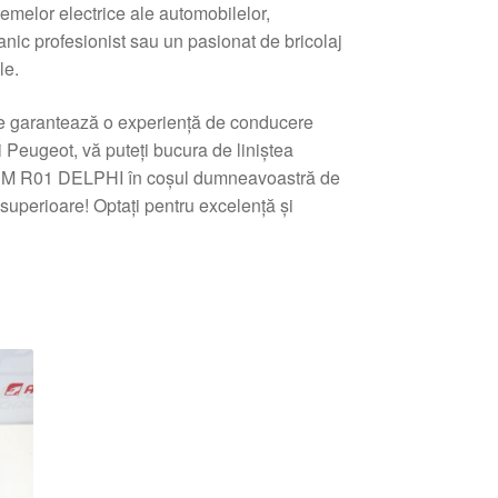
melor electrice ale automobilelor,
anic profesionist sau un pasionat de bricolaj
le.
care garantează o experiență de conducere
și Peugeot, vă puteți bucura de liniștea
ați BSM R01 DELPHI în coșul dumneavoastră de
superioare! Optați pentru excelență și
tat
pă
e
i
ente