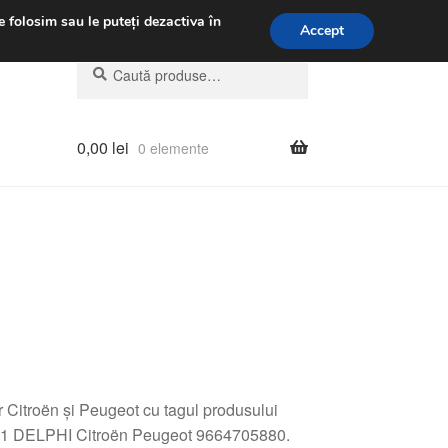
.m.
031 229 6816
e folosim sau le puteți dezactiva în
Accept
Caută
Caută
după:
0,00
lei
0 elemente
or Citroën și Peugeot cu tagul produsului
1 DELPHI Citroën Peugeot 9664705880.