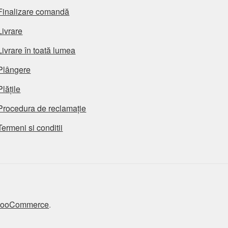
Finalizare comandă
Livrare
Livrare în toată lumea
Plângere
Plățile
Procedura de reclamație
Termeni si conditii
 WooCommerce
.