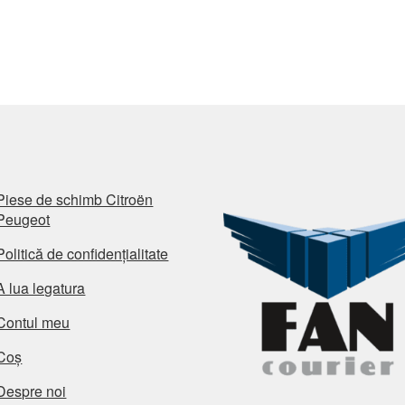
cel
ma
rec
Piese de schimb Citroën
Peugeot
Politică de confidențialitate
A lua legatura
Contul meu
Coș
Despre noi