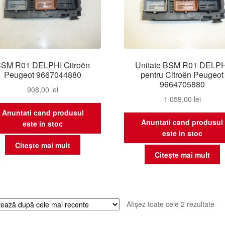
SM R01 DELPHI Citroën
Unitate BSM R01 DELPH
Peugeot 9667044880
pentru Citroën Peugeot
9664705880
908,00
lei
1 059,00
lei
Anuntati cand produsul
Anuntati cand produsul
este in stoc
este in stoc
Citește mai mult
Citește mai mult
Sor
Afișez toate cele 2 rezultate
du