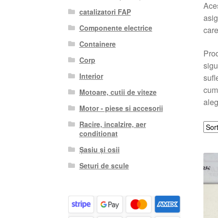
Aces
catalizatori FAP
asig
Componente electrice
care
Containere
Prod
Corp
sigu
Interior
sufl
cump
Motoare, cutii de viteze
aleg
Motor - piese si accesorii
Racire, incalzire, aer
conditionat
Șasiu și osii
Seturi de scule