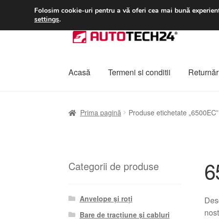
LIVRARE de la 33 lei
Folosim cookie-uri pentru a vă oferi cea mai bună experienț
settings
.
Sari
Sari
la
la
navigare
conținut
Acasă
Termeni si conditii
Returnări
Prima pagină
A lua legatura
Contul meu
Co
Prima pagină
Produse etichetate „6500EC”
Plângere
Plățile
Politică de confidențialitat
6
Categorii de produse
Anvelope și roți
Desc
nos
Bare de tracțiune și cabluri