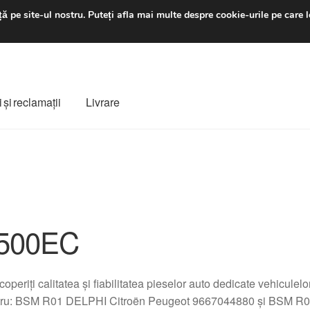
luni-vineri 9 a.m. - 4 p
ă pe site-ul nostru.
Puteți afla mai multe despre cookie-urile pe care l
 şi reclamații
Livrare
ș
Despre noi
Finalizare comandă
Livrare
Livrare în toată lumea
e
Procedura de reclamație
Termeni si conditii
500EC
operiți calitatea și fiabilitatea pieselor auto dedicate vehiculel
tru: BSM R01 DELPHI Citroën Peugeot 9667044880 și BSM R0