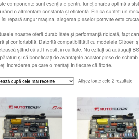
te componente sunt esențiale pentru funcționarea optimă a siste
urând o alimentare constantă și eficientă. Fie că sunteți un mec
 își repară singur mașina, alegerea pieselor potrivite este crucia
usele noastre oferă durabilitate și performanță ridicată, fapt 
ră și confortabilă. Datorită compatibilității cu modelele Citroën 
etească știind că ați investit în calitate. Nu ezitați să adăug
ărături și să beneficiați de avantajele acestor piese de schimb 
eți încrederea pe care o meritați în fiecare călătorie.
Sor
Afișez toate cele 2 rezultate
du
cel
ma
rec