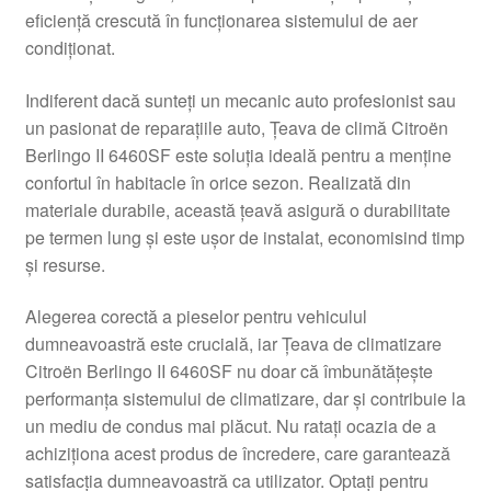
eficiență crescută în funcționarea sistemului de aer
Livrare
condiționat.
Livrare în toată lumea
Indiferent dacă sunteți un mecanic auto profesionist sau
un pasionat de reparațiile auto, Țeava de climă Citroën
Plângere
Berlingo II 6460SF este soluția ideală pentru a menține
confortul în habitacle în orice sezon. Realizată din
materiale durabile, această țeavă asigură o durabilitate
Plățile
pe termen lung și este ușor de instalat, economisind timp
și resurse.
Politică de confidențialitate
Alegerea corectă a pieselor pentru vehiculul
Procedura de reclamație
dumneavoastră este crucială, iar Țeava de climatizare
Citroën Berlingo II 6460SF nu doar că îmbunătățește
Termeni si conditii
performanța sistemului de climatizare, dar și contribuie la
un mediu de condus mai plăcut. Nu ratați ocazia de a
achiziționa acest produs de încredere, care garantează
satisfacția dumneavoastră ca utilizator. Optați pentru