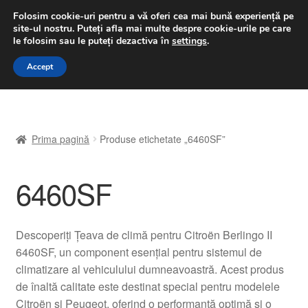
LIVRARE de la 33 lei
Folosim cookie-uri pentru a vă oferi cea mai bună experiență pe
site-ul nostru.
Puteți afla mai multe despre cookie-urile pe care
luni-vineri 9 a.m. - 4 p.m.
031 229 6816
le folosim sau le puteți dezactiva în
settings
.
Sari
Sari
Accept
Meniu
la
la
navigare
conținut
Prima pagină
Prima pagină
Produse etichetate „6460SF”
A lua legatura
6460SF
Contul meu
Coș
Descoperiți Țeava de climă pentru Citroën Berlingo II
6460SF, un component esențial pentru sistemul de
Despre noi
climatizare al vehiculului dumneavoastră. Acest produs
de înaltă calitate este destinat special pentru modelele
Finalizare comandă
Citroën și Peugeot, oferind o performanță optimă și o