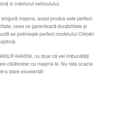
imă în interiorul vehiculului.
 singură mașina, acest produs este perfect
litate, ceea ce garantează durabilitate și
nductă se potrivește perfect modelului Citroën
 optimă.
60LR 646059, nu doar că vei îmbunătăți
 care călătoresc cu mașina ta. Nu rata ocazia
tr-o stare excelentă!