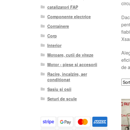
circ
catalizatori FAP
Componente electrice
Dacă
pent
Containere
fiab
Corp
Xsar
Interior
Ale
Motoare, cutii de viteze
efic
Motor - piese si accesorii
de a
Racire, incalzire, aer
conditionat
Șasiu și osii
Seturi de scule