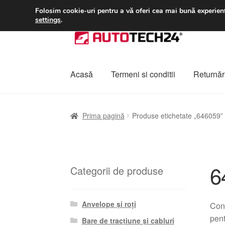
LIVRARE de la 33 lei
Folosim cookie-uri pentru a vă oferi cea mai bună experienț
settings
.
Sari
Sari
la
la
navigare
conținut
Acasă
Termeni si conditii
Returnări
Prima pagină
A lua legatura
Contul meu
Co
Prima pagină
Produse etichetate „646059”
Plângere
Plățile
Politică de confidențialitat
6
Categorii de produse
Anvelope și roți
Con
pent
Bare de tracțiune și cabluri