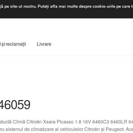
luni-vineri 9 a.m. - 4 p
ă pe site-ul nostru.
Puteți afla mai multe despre cookie-urile pe care l
 şi reclamații
Livrare
ș
Despre noi
Finalizare comandă
Livrare
Livrare în toată lumea
e
Procedura de reclamație
Termeni si conditii
46059
ductă Climă Citroën Xsara Picasso 1.8 16V 6460C3 6460LR 64
ru sistemul de climatizare al vehiculelor Citroën și Peugeot. A