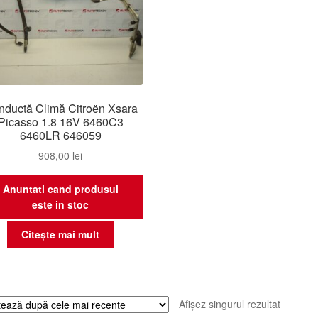
ductă Climă Citroën Xsara
Picasso 1.8 16V 6460C3
6460LR 646059
908,00
lei
Anuntati cand produsul
este in stoc
Citește mai mult
Afișez singurul rezultat