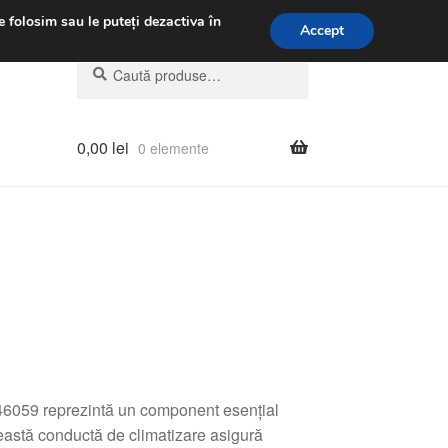
.m.
031 229 6816
e folosim sau le puteți dezactiva în
Accept
Caută
Caută
după:
0,00
lei
0 elemente
6059 reprezintă un component esențial
ceastă conductă de climatizare asigură