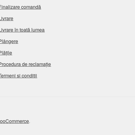
Finalizare comandă
Livrare
Livrare în toată lumea
Plângere
Plățile
Procedura de reclamație
Termeni si conditii
 WooCommerce
.