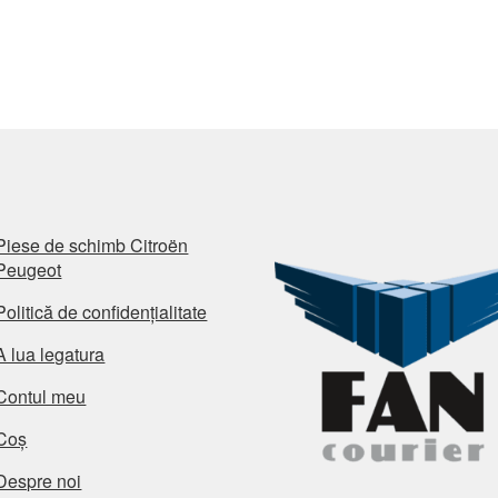
Piese de schimb Citroën
Peugeot
Politică de confidențialitate
A lua legatura
Contul meu
Coș
Despre noi