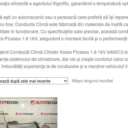
ulația eficientă a agentului frigorific, garantând o temperatură opt
 ești un automecanic sau o persoană care preferă să își repare
ru tine. Conducta Climă este fabricată din materiale de înaltă ca
ilitate în funcționare. Cu specificațiile sale precise, această co
a Picasso 1.8 16V, asigurând o montare facilă și o performanță
gând Conductă Climă Citroën Xsara Picasso 1.8 16V 6460C3 64
iența sistemului de climatizare, dar vei și crește confortul celor
 îmbunătăți experiența ta de conducere și a menține vehiculul în
Afișez singurul rezultat