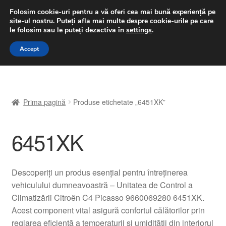
LIVRARE de la 33 lei
Folosim cookie-uri pentru a vă oferi cea mai bună experiență pe
site-ul nostru.
Puteți afla mai multe despre cookie-urile pe care
luni-vineri 9 a.m. - 4 p.m.
031 229 6816
le folosim sau le puteți dezactiva în
settings
.
Sari
Sari
Accept
Meniu
la
la
navigare
conținut
Prima pagină
Prima pagină
Produse etichetate „6451XK”
A lua legatura
6451XK
Contul meu
Coș
Descoperiți un produs esențial pentru întreținerea
vehiculului dumneavoastră – Unitatea de Control a
Despre noi
Climatizării Citroën C4 Picasso 9660069280 6451XK.
Acest component vital asigură confortul călătorilor prin
Finalizare comandă
reglarea eficientă a temperaturii și umidității din interiorul