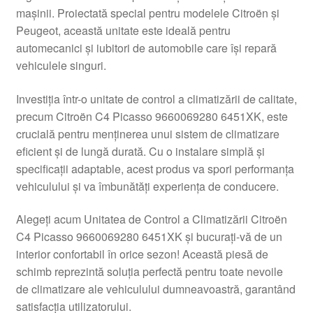
mașinii. Proiectată special pentru modelele Citroën și
Livrare
Peugeot, această unitate este ideală pentru
automecanici și iubitori de automobile care își repară
Livrare în toată lumea
vehiculele singuri.
Plângere
Investiția într-o unitate de control a climatizării de calitate,
precum Citroën C4 Picasso 9660069280 6451XK, este
crucială pentru menținerea unui sistem de climatizare
Plățile
eficient și de lungă durată. Cu o instalare simplă și
specificații adaptable, acest produs va spori performanța
Politică de confidențialitate
vehiculului și va îmbunătăți experiența de conducere.
Procedura de reclamație
Alegeți acum Unitatea de Control a Climatizării Citroën
C4 Picasso 9660069280 6451XK și bucurați-vă de un
Termeni si conditii
interior confortabil în orice sezon! Această piesă de
schimb reprezintă soluția perfectă pentru toate nevoile
de climatizare ale vehiculului dumneavoastră, garantând
satisfacția utilizatorului.