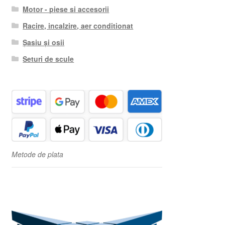
Motor - piese si accesorii
Racire, incalzire, aer conditionat
Șasiu și osii
Seturi de scule
Metode de plata