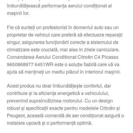
îmbunătățească performanța aerului condiționat al
Livrare
mașinii lor.
Livrare în toată lumea
Fie că sunteți un profesionist în domeniul auto sau un
proprietar de vehicul care preferă să efectueze reparații
Plângere
singur, asigurarea funcționării corecte a sistemului de
climatizare este crucială, mai ales în zilele caniculare.
Comandarea Aerului Conditionat Citroën C4 Picasso
Plățile
9650868977 6451WR este o soluție fiabilă care vă va
ajuta să mențineți un mediu plăcut în interiorul mașinii.
Politică de confidențialitate
Acest produs nu doar îmbunătățește confortul, dar
Procedura de reclamație
contribuie și la eficiența energetică a vehiculului,
prevenind supraîncălzirea motorului. Cu un design
Termeni si conditii
robust și specificații exacte pentru modelele Citroën și
Peugeot, această comandă de aer condiționat asigură o
instalare ușoară și o performanță optimă.