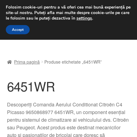
LIVRARE de la 33 lei
Folosim cookie-uri pentru a vă oferi cea mai bună experiență pe
site-ul nostru.
Puteți afla mai multe despre cookie-urile pe care
luni-vineri 9 a.m. - 4 p.m.
031 229 6816
le folosim sau le puteți dezactiva în
settings
.
Sari
Sari
Accept
Meniu
la
la
navigare
conținut
Prima pagină
Prima pagină
Produse etichetate „6451WR”
A lua legatura
6451WR
Contul meu
Coș
Descoperiți Comanda Aerului Conditionat Citroën C4
Picasso 9650868977 6451WR, un component esențial
Despre noi
pentru sistemul de climatizare al vehiculului dvs. Citroën
sau Peugeot. Acest produs este destinat mecanicilor
Finalizare comandă
auto și pasionaților de bricolaj care doresc să