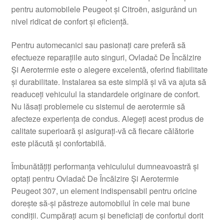
pentru automobilele Peugeot și Citroën, asigurând un
Livrare
nivel ridicat de confort și eficiență.
Livrare în toată lumea
Pentru automecanici sau pasionați care preferă să
efectueze reparațiile auto singuri, Ovladač De Încălzire
Plângere
Și Aerotermie este o alegere excelentă, oferind fiabilitate
și durabilitate. Instalarea sa este simplă și vă va ajuta să
readuceți vehiculul la standardele originare de confort.
Plățile
Nu lăsați problemele cu sistemul de aerotermie să
afecteze experiența de condus. Alegeți acest produs de
Politică de confidențialitate
calitate superioară și asigurați-vă că fiecare călătorie
este plăcută și confortabilă.
Procedura de reclamație
Îmbunătățiți performanța vehiculului dumneavoastră și
Termeni si conditii
optați pentru Ovladač De Încălzire Și Aerotermie
Peugeot 307, un element indispensabil pentru oricine
dorește să-și păstreze automobilul în cele mai bune
condiții. Cumpărați acum și beneficiați de confortul dorit