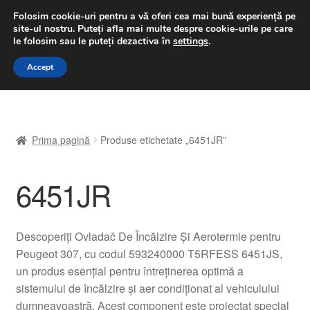
LIVRARE de la 33 lei
Folosim cookie-uri pentru a vă oferi cea mai bună experiență pe
site-ul nostru.
Puteți afla mai multe despre cookie-urile pe care
luni-vineri 9 a.m. - 4 p.m.
031 229 6816
le folosim sau le puteți dezactiva în
settings
.
Sari
Sari
Accept
Meniu
la
la
navigare
conținut
Prima pagină
Prima pagină
Produse etichetate „6451JR”
A lua legatura
6451JR
Contul meu
Coș
Descoperiți Ovladač De Încălzire Și Aerotermie pentru
Peugeot 307, cu codul 593240000 T5RFESS 6451JS,
Despre noi
un produs esențial pentru întreținerea optimă a
sistemului de încălzire și aer condiționat al vehiculului
Finalizare comandă
dumneavoastră. Acest component este proiectat special