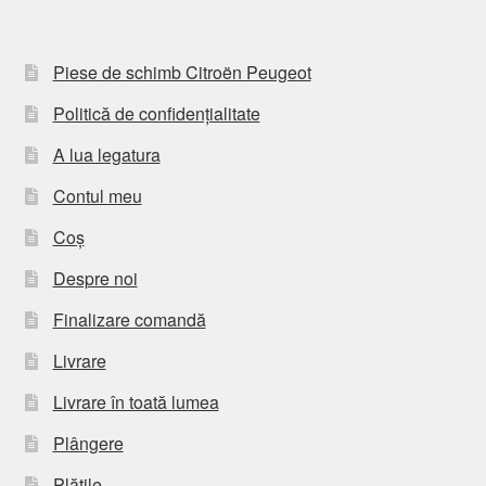
Piese de schimb Citroën Peugeot
Politică de confidențialitate
A lua legatura
Contul meu
Coș
Despre noi
Finalizare comandă
Livrare
Livrare în toată lumea
Plângere
Plățile