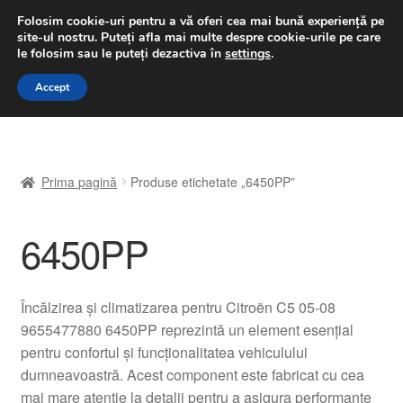
LIVRARE de la 33 lei
Folosim cookie-uri pentru a vă oferi cea mai bună experiență pe
site-ul nostru.
Puteți afla mai multe despre cookie-urile pe care
luni-vineri 9 a.m. - 4 p.m.
031 229 6816
le folosim sau le puteți dezactiva în
settings
.
Sari
Sari
Accept
Meniu
la
la
navigare
conținut
Prima pagină
Prima pagină
Produse etichetate „6450PP”
A lua legatura
6450PP
Contul meu
Coș
Încălzirea și climatizarea pentru Citroën C5 05-08
9655477880 6450PP reprezintă un element esențial
Despre noi
pentru confortul și funcționalitatea vehiculului
dumneavoastră. Acest component este fabricat cu cea
Finalizare comandă
mai mare atenție la detalii pentru a asigura performanțe