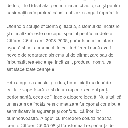
de top, fiind ideal atât pentru mecanici auto, cât și pentru
Livrare
pasionații care preferă să își realizeze singuri reparațiile.
Livrare în toată lumea
Oferind o soluție eficientă și fiabilă, sistemul de încălzire
și climatizare este conceput special pentru modelele
Plângere
Citroën C5 din anii 2005-2008, garantând o instalare
ușoară și un randament ridicat. Indiferent dacă aveți
nevoie de repararea sistemului de climatizare sau de
Plățile
îmbunătățirea eficienței încălzirii, produsul nostru va
satisface toate cerințele.
Politică de confidențialitate
Prin alegerea acestui produs, beneficiați nu doar de
Procedura de reclamație
calitate superioară, ci și de un raport excelent preț-
performanță, ceea ce îl face o alegere ideală. Nu uitați că
Termeni si conditii
un sistem de încălzire și climatizare funcțional contribuie
semnificativ la siguranța și confortul călătoriilor
dumneavoastră. Alegeți cu încredere soluția noastră
pentru Citroën C5 05-08 și transformați experiența de