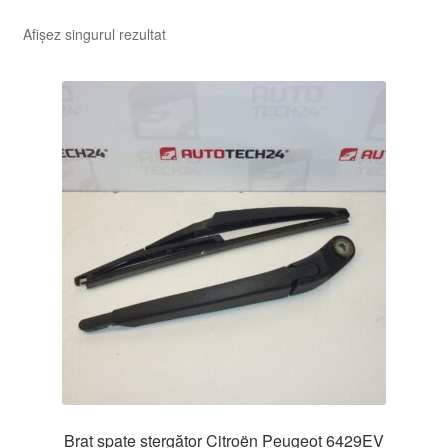
Afișez singurul rezultat
Braț spate ștergător Citroën Peugeot 6429EV