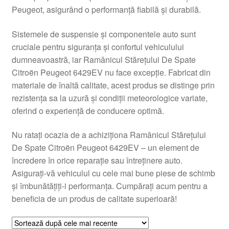
Peugeot, asigurând o performanță fiabilă și durabilă.
Livrare
Sistemele de suspensie și componentele auto sunt
Livrare în toată lumea
cruciale pentru siguranța și confortul vehiculului
dumneavoastră, iar Ramânicul Stărețului De Spate
Plângere
Citroën Peugeot 6429EV nu face excepție. Fabricat din
materiale de înaltă calitate, acest produs se distinge prin
rezistența sa la uzură și condiții meteorologice variate,
Plățile
oferind o experiență de conducere optimă.
Politică de confidențialitate
Nu ratați ocazia de a achiziționa Ramânicul Stărețului
De Spate Citroën Peugeot 6429EV – un element de
Procedura de reclamație
încredere în orice reparație sau întreținere auto.
Asigurați-vă vehiculul cu cele mai bune piese de schimb
Termeni si conditii
și îmbunătățiți-i performanța. Cumpărați acum pentru a
beneficia de un produs de calitate superioară!