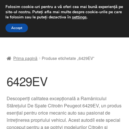
LIVRARE de la 33 lei
Folosim cookie-uri pentru a vă oferi cea mai bună experiență pe
site-ul nostru.
Puteți afla mai multe despre cookie-urile pe care
luni-vineri 9 a.m. - 4 p.m.
031 229 6816
le folosim sau le puteți dezactiva în
settings
.
Sari
Sari
Accept
Meniu
la
la
navigare
conținut
Prima pagină
Prima pagină
Produse etichetate „6429EV”
A lua legatura
6429EV
Contul meu
Coș
Descoperiți calitatea excepțională a Ramânicului
Stărețului De Spate Citroën Peugeot 6429EV, un produs
Despre noi
esențial pentru orice mecanic auto sau pasionat de
întreținerea propriului vehicul. Acest autodíl este special
Finalizare comandă
conceput pentru a se potrivi modelurilor Citroën și