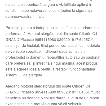
de calitate superioară asigură o vizibilitate optimă în
Livrare
condiții meteo nefavorabile, contribuind la siguranța
dumneavoastră în trafic.
Livrare în toată lumea
Proiectat pentru a îndeplini cele mai înalte standarde de
Plângere
performanță, Motorul ștergătorului din spate Citroën C4
GRAND Picasso 9654115980 0390201817 6405CY
este ușor de instalat, fiind perfect compatibil cu modelele
Plățile
de vehicule specifice. Indiferent dacă sunteți un
profesionist în domeniul reparațiilor auto sau un pasionat
Politică de confidențialitate
care preferă să își întrețină singur mașina, acest produs
este alegerea ideală pentru a restabili funcționalitatea
Procedura de reclamație
sistemului de ștergere.
Termeni si conditii
Alegând Motorul ștergătorului din spate Citroën C4
GRAND Picasso 9654115980 0390201817 6405CY, veți
beneficia nu doar de o soluție durabilă, ci și de un raport
excelent calitate-preț. Asigurați-vă că vehiculul