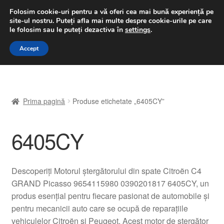
LIVRARE de la 33 lei
Folosim cookie-uri pentru a vă oferi cea mai bună experiență pe
site-ul nostru.
Puteți afla mai multe despre cookie-urile pe care
luni-vineri 9 a.m. - 4 p.m.
031 229 6816
le folosim sau le puteți dezactiva în
settings
.
Sari
Sari
Accept
Meniu
la
la
navigare
conținut
Prima pagină
Prima pagină
Produse etichetate „6405CY”
A lua legatura
6405CY
Contul meu
Coș
Descoperiți Motorul ștergătorului din spate Citroën C4
GRAND Picasso 9654115980 0390201817 6405CY, un
Despre noi
produs esențial pentru fiecare pasionat de automobile și
pentru mecanicii auto care se ocupă de reparațiile
Finalizare comandă
vehiculelor Citroën și Peugeot. Acest motor de ștergător