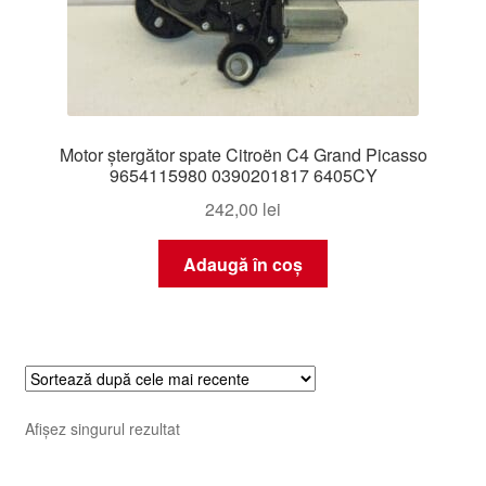
Motor ștergător spate Citroën C4 Grand Picasso
9654115980 0390201817 6405CY
242,00
lei
Adaugă în coș
Afișez singurul rezultat