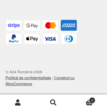
© A24 România 2026
Politică de confidențialitate
Construit cu
WooCommerce
.
0
Caută
Caută