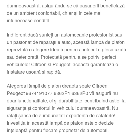
dumneavoastră, asigurându-se că pasagerii beneficiază
Livrare
de un ambient confortabil, chiar și în cele mai
întunecoase condiții.
Livrare în toată lumea
Indiferent dacă sunteți un automecanic profesionist sau
Plângere
un pasionat de reparațiile auto, această lampă de plafon
reprezintă o alegere ideală pentru a înlocui o piesă uzată
sau deteriorată. Proiectată pentru a se potrivi perfect
Plățile
vehiculelor Citroën și Peugeot, aceasta garantează o
instalare ușoară și rapidă.
Politică de confidențialitate
Alegerea lămpii de plafon dreapta spate Citroën
Procedura de reclamație
Peugeot 9674191077 6362P1 6362P0 vă asigură nu
doar funcționalitate, ci și durabilitate, contribuind astfel la
Termeni si conditii
siguranța și confortul în vehiculul dumneavoastră. Nu
ratați șansa de a îmbunătăți experiența de călătorie!
Investiția în această lampă de plafon este o decizie
înțeleaptă pentru fiecare proprietar de automobil.