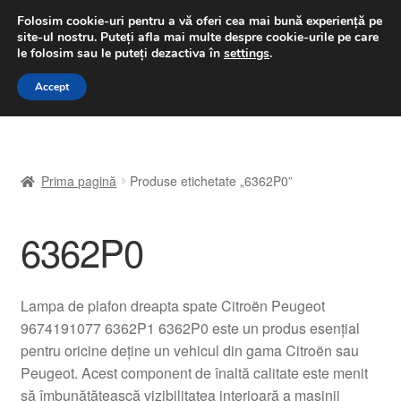
LIVRARE de la 33 lei
Folosim cookie-uri pentru a vă oferi cea mai bună experiență pe
site-ul nostru.
Puteți afla mai multe despre cookie-urile pe care
luni-vineri 9 a.m. - 4 p.m.
031 229 6816
le folosim sau le puteți dezactiva în
settings
.
Sari
Sari
Accept
Meniu
la
la
navigare
conținut
Prima pagină
Prima pagină
Produse etichetate „6362P0”
A lua legatura
6362P0
Contul meu
Coș
Lampa de plafon dreapta spate Citroën Peugeot
9674191077 6362P1 6362P0 este un produs esențial
Despre noi
pentru oricine deține un vehicul din gama Citroën sau
Peugeot. Acest component de înaltă calitate este menit
Finalizare comandă
să îmbunătățească vizibilitatea interioară a mașinii