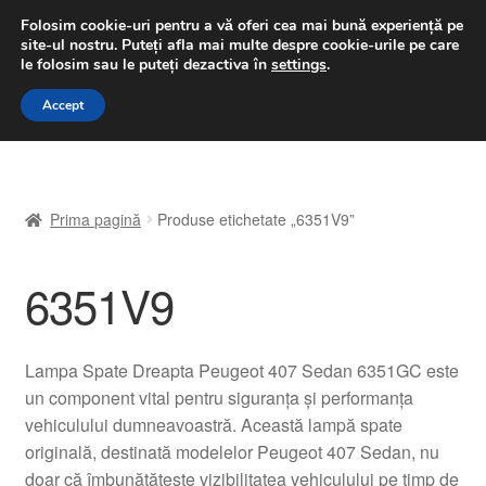
LIVRARE de la 33 lei
Folosim cookie-uri pentru a vă oferi cea mai bună experiență pe
site-ul nostru.
Puteți afla mai multe despre cookie-urile pe care
luni-vineri 9 a.m. - 4 p.m.
031 229 6816
le folosim sau le puteți dezactiva în
settings
.
Sari
Sari
Accept
Meniu
la
la
navigare
conținut
Prima pagină
Prima pagină
Produse etichetate „6351V9”
A lua legatura
6351V9
Contul meu
Coș
Lampa Spate Dreapta Peugeot 407 Sedan 6351GC este
un component vital pentru siguranța și performanța
Despre noi
vehiculului dumneavoastră. Această lampă spate
originală, destinată modelelor Peugeot 407 Sedan, nu
Finalizare comandă
doar că îmbunătățește vizibilitatea vehiculului pe timp de