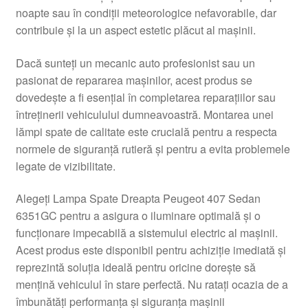
noapte sau în condiții meteorologice nefavorabile, dar
Livrare
contribuie și la un aspect estetic plăcut al mașinii.
Livrare în toată lumea
Dacă sunteți un mecanic auto profesionist sau un
pasionat de repararea mașinilor, acest produs se
Plângere
dovedește a fi esențial în completarea reparațiilor sau
întreținerii vehiculului dumneavoastră. Montarea unei
lămpi spate de calitate este crucială pentru a respecta
Plățile
normele de siguranță rutieră și pentru a evita problemele
legate de vizibilitate.
Politică de confidențialitate
Alegeți Lampa Spate Dreapta Peugeot 407 Sedan
Procedura de reclamație
6351GC pentru a asigura o iluminare optimală și o
funcționare impecabilă a sistemului electric al mașinii.
Termeni si conditii
Acest produs este disponibil pentru achiziție imediată și
reprezintă soluția ideală pentru oricine dorește să
mențină vehiculul în stare perfectă. Nu ratați ocazia de a
îmbunătăți performanța și siguranța mașinii