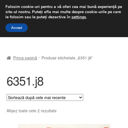
LIVRARE de la 33 lei
Folosim cookie-uri pentru a vă oferi cea mai bună experiență pe
site-ul nostru.
Puteți afla mai multe despre cookie-urile pe care
luni-vineri 9 a.m. - 4 p.m.
031 229 6816
le folosim sau le puteți dezactiva în
settings
.
Sari
Sari
Accept
Meniu
la
la
navigare
conținut
Prima pagină
Prima pagină
Produse etichetate „6351.j8”
A lua legatura
6351.j8
Contul meu
Coș
Despre noi
Sortat
Afișez toate cele 2 rezultate
după
Finalizare comandă
cele