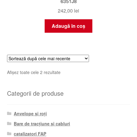
6351J8
242,00
lei
Adaugă în coș
Sortat
Afișez toate cele 2 rezultate
după
cele
Categorii de produse
mai
recente
Anvelope și roți
Bare de tracțiune și cabluri
catalizatori FAP